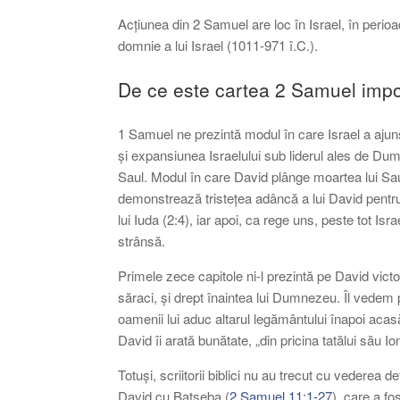
Acțiunea din 2 Samuel are loc în Israel, în perio
domnie a lui Israel (1011-971 î.C.).
De ce este cartea 2 Samuel imp
1 Samuel ne prezintă modul în care Israel a ajuns
și expansiunea Israelului sub liderul ales de D
Saul. Modul în care David plânge moartea lui Saul
demonstrează tristețea adâncă a lui David pentru
lui Iuda (2:4), iar apoi, ca rege uns, peste tot Is
strânsă.
Primele zece capitole ni-l prezintă pe David victo
săraci, și drept înaintea lui Dumnezeu. Îl vedem
oamenii lui aduc altarul legământului înapoi acasă 
David îi arată bunătate, „din pricina tatălui său Io
Totuși, scriitorii biblici nu au trecut cu vederea d
David cu Batșeba (
2 Samuel 11:1-27
), care a fo