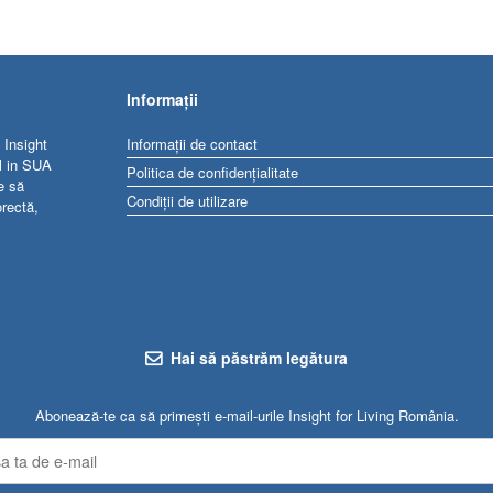
Informații
 Insight
Informații de contact
al in SUA
Politica de confidențialitate
e să
Condiții de utilizare
orectă,
Hai să păstrăm legătura
Abonează-te ca să primești e-mail-urile Insight for Living România.