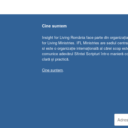
Cine suntem
Insight for Living România face parte din organizația
for Living Ministries. IFL Ministries are sediul centr
si este o organizație internațională al cărei scop est
comunice adevărul Sfintei Scripturi într-o manieră c
clară și practică.
Cine suntem
.