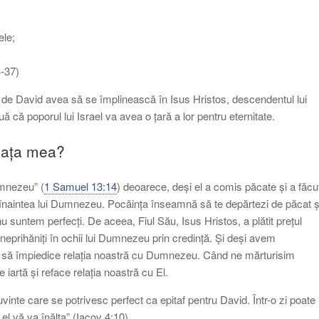
ele;
4-37)
de David avea să se împlinească în Isus Hristos, descendentul lui
 că poporul lui Israel va avea o țară a lor pentru eternitate.
viața mea?
umnezeu” (
1 Samuel 13:14
) deoarece, deși el a comis păcate și a făcu
t înaintea lui Dumnezeu. Pocăința înseamnă să te depărtezi de păcat ș
nu suntem perfecți. De aceea, Fiul Său, Isus Hristos, a plătit prețul
neprihăniți în ochii lui Dumnezeu prin credință. Și deși avem
ot să împiedice relația noastră cu Dumnezeu. Când ne mărturisim
artă și reface relația noastră cu El.
vinte care se potrivesc perfect ca epitaf pentru David. Într-o zi poate
 el vă va înălța” (Iacov 4:10).