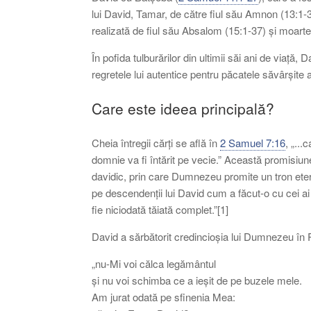
lui David, Tamar, de către fiul său Amnon (13:1-3
realizată de fiul său Absalom (15:1-37) și moart
În pofida tulburărilor din ultimii săi ani de viață,
regretele lui autentice pentru păcatele săvârșite
Care este ideea principală?
Cheia întregii cărți se află în
2 Samuel 7:16
, „..
domnie va fi întărit pe vecie.” Această promisiun
davidic, prin care Dumnezeu promite un tron etern
pe descendenții lui David cum a făcut-o cu cei ai 
fie niciodată tăiată complet.”[1]
David a sărbătorit credincioșia lui Dumnezeu în
„nu-Mi voi călca legământul
și nu voi schimba ce a ieșit de pe buzele mele.
Am jurat odată pe sfinenia Mea: