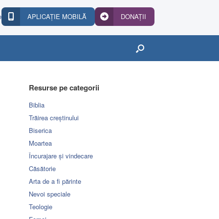
e
APLICAȚIE MOBILĂ
DONAȚII
Resurse pe categorii
Biblia
Trăirea creștinului
Biserica
Moartea
Încurajare și vindecare
Căsătorie
Arta de a fi părinte
Nevoi speciale
Teologie