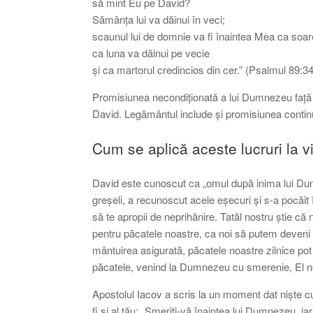
să mint Eu pe David?
Sămânța lui va dăinui în veci;
scaunul lui de domnie va fi înaintea Mea ca soar
ca luna va dăinui pe vecie
și ca martorul credincios din cer.” (Psalmul 89:3
Promisiunea necondiționată a lui Dumnezeu față 
David. Legământul include și promisiunea continuă
Cum se aplică aceste lucruri la 
David este cunoscut ca „omul după inima lui D
greșeli, a recunoscut acele eșecuri și s-a pocăi
să te apropii de neprihănire. Tatăl nostru știe că 
pentru păcatele noastre, ca noi să putem deveni 
mântuirea asigurată, păcatele noastre zilnice p
păcatele, venind la Dumnezeu cu smerenie, El ne i
Apostolul Iacov a scris la un moment dat niște cu
fi și al tău: „Smeriți-vă înaintea lui Dumnezeu, iar