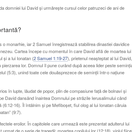
ada domniei lui David și urmărește cursul celor patruzeci de ani de
ortantă?
 o monarhie, iar 2 Samuel înregistrează stabilirea dinastiei davidice
umnezeu. Cartea începe cu momentul în care David află de moartea lui
 și a lui Ionatan (
2 Samuel 1:19-27
), prietenul neașteptat al lui David,
 pierzarea lor. Domnul îl pune curând după aceea lider peste seminți
raelul (5:3), unind toate cele douăsprezece de seminții într-o națiune
rios în lupte, lăudat de popor, plin de compasiune față de bolnavi și
 pe David dansând înaintea Domnului pe străzile Ierusalimului când
(6:12-16). Îl întâlnim și pe Mefiboșet, fiul olog al lui Ionatan căruia
natan” (9:7).
efectele eroilor. În capitolele care urmează este prezentat adulterul lui
st urmat de o serie de tragedii: moartea copilului lor (12:18), violul fiice