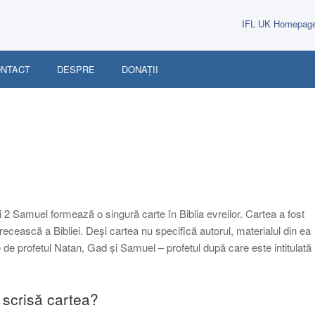
IFL UK Homepag
NTACT
DESPRE
DONAȚII
2 Samuel formează o singură carte în Biblia evreilor. Cartea a fost
recească a Bibliei. Deși cartea nu specifică autorul, materialul din ea
 de profetul Natan, Gad și Samuel – profetul după care este intitulată
 scrisă cartea?