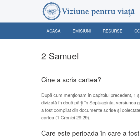
Skip
to
content
ACASĂ
EMISIUNI
RESURSE
CO
2 Samuel
Cine a scris cartea?
După cum menționam în capitolul precedent, 1 și 
divizată în două părți în Septuaginta, versiunea g
a fost compilat din documente scrise și colectate
cartea (1 Cronici 29:29).
Care este perioada în care a fost