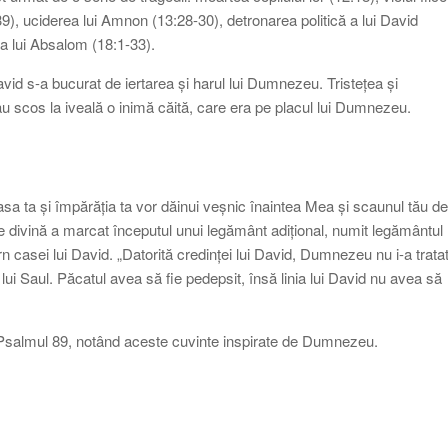
9), uciderea lui Amnon (13:28-30), detronarea politică a lui David
ea lui Absalom (18:1-33).
 David s-a bucurat de iertarea și harul lui Dumnezeu. Tristețea și
 au scos la iveală o inimă căită, care era pe placul lui Dumnezeu.
.casa ta și împărăția ta vor dăinui veșnic înaintea Mea și scaunul tău de
e divină a marcat începutul unui legământ adițional, numit legământul
 casei lui David. „Datorită credinței lui David, Dumnezeu nu i-a trata
lui Saul. Păcatul avea să fie pedepsit, însă linia lui David nu avea să
 Psalmul 89, notând aceste cuvinte inspirate de Dumnezeu.