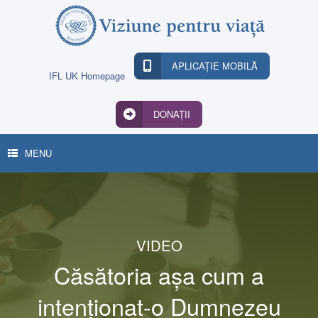
Skip
to
content
APLICAȚIE MOBILĂ
IFL UK Homepage
DONAȚII
MENU
VIDEO
Căsătoria așa cum a
intenționat-o Dumnezeu