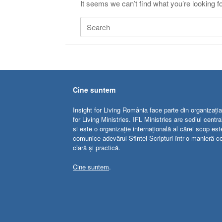
It seems we can’t find what you’re looking f
Search
for:
Cine suntem
Insight for Living România face parte din organizația
for Living Ministries. IFL Ministries are sediul centr
si este o organizație internațională al cărei scop est
comunice adevărul Sfintei Scripturi într-o manieră c
clară și practică.
Cine suntem
.