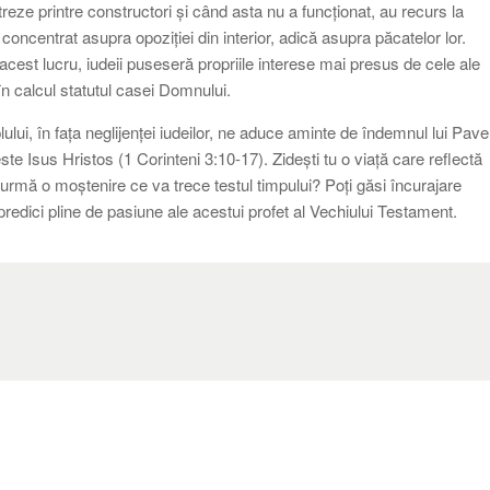
treze printre constructori și când asta nu a funcționat, au recurs la
a concentrat asupra opoziției din interior, adică asupra păcatelor lor.
cest lucru, iudeii puseseră propriile interese mai presus de cele ale
în calcul statutul casei Domnului.
plului, în fața neglijenței iudeilor, ne aduce aminte de îndemnul lui Pave
este Isus Hristos (1 Corinteni 3:10-17). Zidești tu o viață care reflectă
 urmă o moștenire ce va trece testul timpului? Poți găsi încurajare
predici pline de pasiune ale acestui profet al Vechiului Testament.