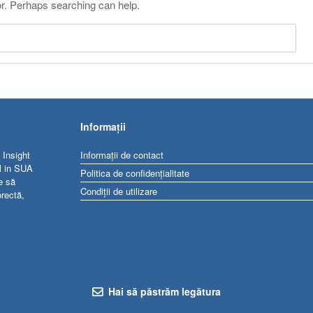
or. Perhaps searching can help.
Informații
 Insight
Informații de contact
al in SUA
Politica de confidențialitate
e să
Condiții de utilizare
orectă,
Hai să păstrăm legătura