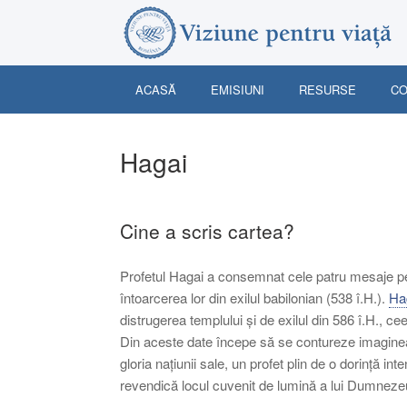
Skip
to
content
ACASĂ
EMISIUNI
RESURSE
CO
Hagai
Cine a scris cartea?
Profetul Hagai a consemnat cele patru mesaje pen
întoarcerea lor din exilul babilonian (538 î.H.).
Ha
distrugerea templului și de exilul din 586 î.H., 
Din aceste date începe să se contureze imaginea 
gloria națiunii sale, un profet plin de o dorință in
revendică locul cuvenit de lumină a lui Dumnezeu