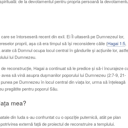
 spirituală: de la devotamentul pentru propria persoană la devotamentu
 care se întorseseră recent din exil. Ei Îl uitaseră pe Dumnezeul lor,
selor proprii, așa că era timpul să își reconsidere căile (
Hagai 1:5
,
arate că Domnul ocupa locul central în gândurile și acțiunile lor, astfe
plului lui Dumnezeu.
a de reconstrucție, Hagai a continuat să le predice și să-i încurajeze c
 ce avea să vină asupra dușmanilor poporului lui Dumnezeu (2:7-9, 21-
l punea pe Dumnezeu în locul central din viața lor, urma să înțeleagă
u pregătite pentru poporul Său.
viața mea?
natale din Iuda s-au confruntat cu o opoziție puternică, atât pe plan
rivirea externă față de proiectul de reconstruire a templului.