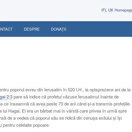
IFL UK Homepag
NTACT
DESPRE
DONAȚII
tru poporul evreu din Ierusalim în 520 î.H., la optsprezece ani de la
gai 2:3
pare să indice că profetul văzuse Ierusalimul înainte de
ceea ce înseamnă că avea peste 70 de ani când și-a transmis profețiile.
lui Hagai. El era un bărbat mai în vârstă care privea în urmă spre
tensă de a vedea că poporul său se ridică din cenușa exilului și își
 pentru celelalte popoare.