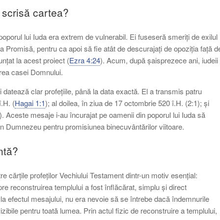
 scrisă cartea?
poporul lui Iuda era extrem de vulnerabil. Ei fuseseră smeriți de exilul
ara Promisă, pentru ca apoi să fie atât de descurajați de opoziția față d
unțat la acest proiect (
Ezra 4:24
). Acum, după șaisprezece ani, iudeii
uirea casei Domnului.
i datează clar profețiile, până la data exactă. El a transmis patru
.H. (
Hagai 1:1
); al doilea, în ziua de 17 octombrie 520 î.H. (2:1); și
). Aceste mesaje i-au încurajat pe oamenii din poporul lui Iuda să
 în Dumnezeu pentru promisiunea binecuvântărilor viitoare.
ntă?
 cărțile profeților Vechiului Testament dintr-un motiv esențial:
re reconstruirea templului a fost înflăcărat, simplu și direct
 la efectul mesajului, nu era nevoie să se întrebe dacă îndemnurile
zibile pentru toată lumea. Prin actul fizic de reconstruire a templului,