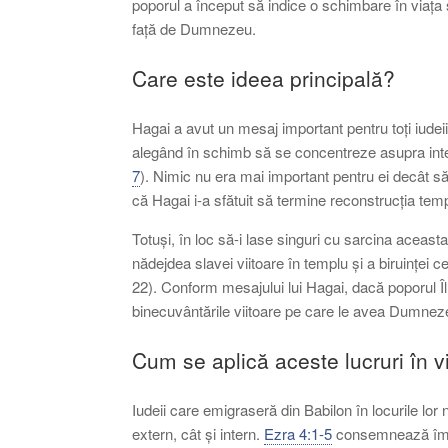
poporul a început să indice o schimbare în viața
față de Dumnezeu.
Care este ideea principală?
Hagai a avut un mesaj important pentru toți iudeii
alegând în schimb să se concentreze asupra intere
7
). Nimic nu era mai important pentru ei decât să 
că Hagai i-a sfătuit să termine reconstrucția tem
Totuși, în loc să-i lase singuri cu sarcina aceast
nădejdea slavei viitoare în templu și a biruinței
22). Conform mesajului lui Hagai, dacă poporul Î
binecuvântările viitoare pe care le avea Dumneze
Cum se aplică aceste lucruri în 
Iudeii care emigraseră din Babilon în locurile lor 
extern, cât și intern.
Ezra 4:1-5
consemnează împot