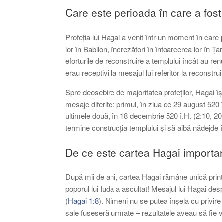
Care este perioada în care a fost
Profeția lui Hagai a venit într-un moment în care 
lor în Babilon, încrezători în întoarcerea lor în Ț
eforturile de reconstruire a templului încât au ren
erau receptivi la mesajul lui referitor la reconstr
Spre deosebire de majoritatea profeților, Hagai îș
mesaje diferite: primul, în ziua de 29 august 520 î
ultimele două, în 18 decembrie 520 î.H. (2:10, 20
termine construcția templului și să aibă nădejde
De ce este cartea Hagai importa
După mii de ani, cartea Hagai rămâne unică printre
poporul lui Iuda a ascultat! Mesajul lui Hagai desp
(
Hagai 1:8
). Nimeni nu se putea înșela cu privire
sale fuseseră urmate – rezultatele aveau să fie vi