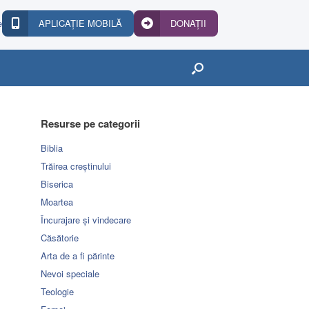
e
APLICAȚIE MOBILĂ
DONAȚII
Resurse pe categorii
Biblia
Trăirea creștinului
Biserica
Moartea
Încurajare și vindecare
Căsătorie
Arta de a fi părinte
Nevoi speciale
Teologie