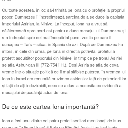
Cu toate acestea, în loc să-l trimită pe Iona cu o profeție la propriul
popor, Dumnezeu îi încredințează sarcina de a se duce la capitala
Imperiului Asirian, la Ninive. La început, Iona nu a vrut să
călătorească spre nord-est pentru a duce mesajul lui Dumnezeu și
s-a îndreptat spre cel mai îndepărtat punct vestic pe care îl
cunoștea – Tars – situat în Spania de azi. După ce Dumnezeu l-a
întors, în cele din urmă, pe Iona în direcția potrivită, profetul a
profețit ascultător poporului din Ninive, în timp ce pe tronul Asiriei
se afla Ashur-dan III (772-754 î.H.). Deși Asiria se afla de ceva
vreme într-o situație politică ce îi mai slăbise puterea, în vremea lui
Iona în Israel era renumită cruzimea asirienilor față de prizonierii lor
și față de alți indezirabili, ceea ce a dus la necesitatea evidentă a
mesajului de pocăință adus de Iona.
De ce este cartea Iona importantă?
Iona a fost unul dintre cei patru profeți scriitori menționați de Isus
pe nume în timpul lucrării Sale pe Pământ (ceilalți au fost Isaia,