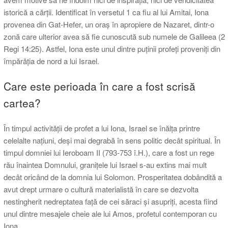
istorică a cărții. Identificat în versetul 1 ca fiu al lui Amitai, Iona
provenea din Gat-Hefer, un oraș în apropiere de Nazaret, dintr-o
zonă care ulterior avea să fie cunoscută sub numele de Galileea (2
Regi 14:25). Astfel, Iona este unul dintre puținii profeți proveniți din
împărăția de nord a lui Israel.
Care este perioada în care a fost scrisă
cartea?
În timpul activității de profet a lui Iona, Israel se înălța printre
celelalte națiuni, deși mai degrabă în sens politic decât spiritual. În
timpul domniei lui Ieroboam II (793-753 î.H.), care a fost un rege
rău înaintea Domnului, granițele lui Israel s-au extins mai mult
decât oricând de la domnia lui Solomon. Prosperitatea dobândită a
avut drept urmare o cultură materialistă în care se dezvolta
nestingherit nedreptatea față de cei săraci și asupriți, acesta fiind
unul dintre mesajele cheie ale lui Amos, profetul contemporan cu
Iona.