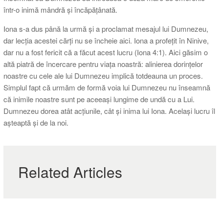
într-o inimă mândră și încăpățânată.
Iona s-a dus până la urmă și a proclamat mesajul lui Dumnezeu,
dar lecția acestei cărți nu se încheie aici. Iona a profețit în Ninive,
dar nu a fost fericit că a făcut acest lucru (Iona 4:1). Aici găsim o
altă piatră de încercare pentru viața noastră: alinierea dorințelor
noastre cu cele ale lui Dumnezeu implică totdeauna un proces.
Simplul fapt că urmăm de formă voia lui Dumnezeu nu înseamnă
că inimile noastre sunt pe aceeași lungime de undă cu a Lui.
Dumnezeu dorea atât acțiunile, cât și inima lui Iona. Același lucru îl
așteaptă și de la noi.
Related Articles