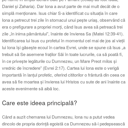
Daniel și Zaharia). Dar Iona a avut parte de mai mult decât de o
simplă menționare. Isus chiar S-a identificat cu situația în care
Iona a petrecut trei zile în stomacul unui pește uriaș, observând că
era o prefigurare a propriei morți, când Isus avea să petreacă trei
zile „în inima pământului”, înainte de învierea Sa (Matei 12:39-41).
Identificarea lui Isus cu profetul în momentul cel mai de jos al vieții
lui Iona își găsește ecoul în cartea Evrei, unde se spune că Isus „a
trebuit să Se asemene fraţilor Săi în toate lucrurile, ca să poată fi,
în ce priveşte legăturile cu Dumnezeu, un Mare Preot milos şi
vrednic de încredere” (Evrei 2:17). Cartea lui Iona este o verigă
importantă în lanțul profetic, oferind cititorilor o frântură din ceea ce
avea să fie moartea și învierea lui Hristos cu sute de ani înainte ca
aceste evenimente să aibă loc.
Care este ideea principală?
Când a auzit chemarea lui Dumnezeu, Iona nu a putut vedea
dincolo de propria dorință egoistă ca Dumnezeu să-i pedepsească