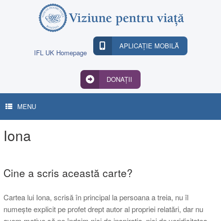
Skip
to
content
APLICAȚIE MOBILĂ
IFL UK Homepage
DONAȚII
MENU
Iona
Cine a scris această carte?
Cartea lui Iona, scrisă în principal la persoana a treia, nu îl
numește explicit pe profet drept autor al propriei relatări, dar nu
avem motive să ne îndoim nici de inspirația, nici de veridicitatea