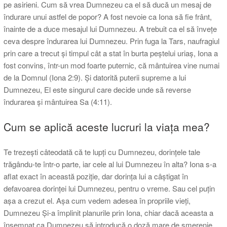
pe asirieni. Cum să vrea Dumnezeu ca el să ducă un mesaj de
îndurare unui astfel de popor? A fost nevoie ca Iona să fie frânt,
înainte de a duce mesajul lui Dumnezeu. A trebuit ca el să învețe
ceva despre îndurarea lui Dumnezeu. Prin fuga la Tars, naufragiul
prin care a trecut și timpul cât a stat în burta peștelui uriaș, Iona a
fost convins, într-un mod foarte puternic, că mântuirea vine numai
de la Domnul (Iona 2:9). Și datorită puterii supreme a lui
Dumnezeu, El este singurul care decide unde să reverse
îndurarea și mântuirea Sa (4:11).
Cum se aplică aceste lucruri la viața mea?
Te trezești câteodată că te lupți cu Dumnezeu, dorințele tale
trăgându-te într-o parte, iar cele al lui Dumnezeu în alta? Iona s-a
aflat exact în această poziție, dar dorința lui a câștigat în
defavoarea dorinței lui Dumnezeu, pentru o vreme. Sau cel puțin
așa a crezut el. Așa cum vedem adesea în propriile vieți,
Dumnezeu Și-a împlinit planurile prin Iona, chiar dacă aceasta a
însemnat ca Dumnezeu să introducă o doză mare de smerenie