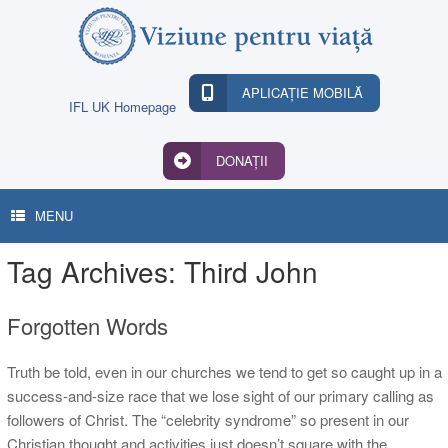
Skip
to
content
APLICAȚIE MOBILĂ
IFL UK Homepage
DONAȚII
MENU
Tag Archives:
Third John
Forgotten Words
Truth be told, even in our churches we tend to get so caught up in a
success-and-size race that we lose sight of our primary calling as
followers of Christ. The “celebrity syndrome” so present in our
Christian thought and activities just doesn’t square with the