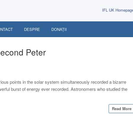
IFL UK Homepag
NTACT
DESPRE
DONAȚII
econd Peter
rious points in the solar system simultaneously recorded a bizarre
owerful burst of energy ever recorded. Astronomers who studied the
Read More