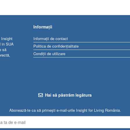
Informații
 Insight
Informații de contact
al in SUA
Politica de confidențialitate
e să
Condiții de utilizare
orectă,
Hai să păstrăm legătura
Abonează-te ca să primești e-mail-urile Insight for Living România.