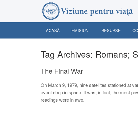
Skip
to
content
ACASĂ
EMISIUNI
RESURSE
CO
Tag Archives:
Romans; S
The Final War
On March 9, 1979, nine satellites stationed at va
event deep in space. It was, in fact, the most p
readings were in awe.