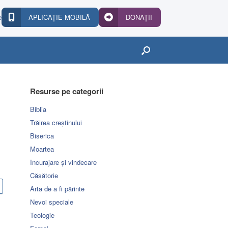
e
APLICAȚIE MOBILĂ
DONAȚII
Resurse pe categorii
Biblia
Trăirea creștinului
Biserica
Moartea
Încurajare și vindecare
Căsătorie
Arta de a fi părinte
Nevoi speciale
Teologie