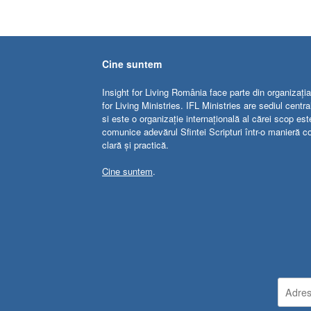
Cine suntem
Insight for Living România face parte din organizația
for Living Ministries. IFL Ministries are sediul centr
si este o organizație internațională al cărei scop est
comunice adevărul Sfintei Scripturi într-o manieră c
clară și practică.
Cine suntem
.