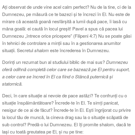
Ați observat de unde vine acel calm perfect? Nu de la tine, ci de la
Dumnezeu, pe măsură ce te bazezi și te încrezi în El. Nu este de
mirare că această goană nesfârșită a lumii după pace, îi lasă cu
mâna goală: ei caută în locul greșit! Pavel a spus că pacea lui
Dumnezeu „întrece orice pricepere” (Filipeni 4:7) Nu se poate găsi
în tehnici de controlare a minții sau în a gestionarea anumitor
situații. Secretul
shalom
este încrederea în Dumnezeu.
Dorinți un rezumat bun al studiului biblic de mai sus?
Dumnezeu
oferă odihnă completă celor care se bazează pe El pentru suport,
a celor care se încred în El ca fiind o Stâncă puternică și
statornică.
Deci, în care situație ai nevoie de pace astăzi? Te confrunți cu o
situație înspăimântătoare? Încrede-te în El. Te simți panicat,
nesigur de ce ai de făcut? Încrede-te în El. Ești îngrijorat cu privire
la locul tău de muncă, la cineva drag sau la o situație scăpată de
sub control? Predă-o lui Dumnezeu. El îți promite shalom, dacă te
lași cu toată greutatea pe El, și nu pe tine: