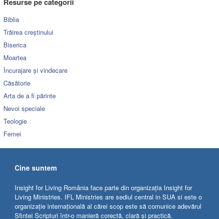
Resurse pe categorii
Biblia
Trăirea creștinului
Biserica
Moartea
Încurajare și vindecare
Căsătorie
Arta de a fi părinte
Nevoi speciale
Teologie
Femei
Cine suntem
Insight for Living România face parte din organizația Insight for
Living Ministries. IFL Ministries are sediul central in SUA si este o
organizație internațională al cărei scop este să comunice adevărul
Sfintei Scripturi într-o manieră corectă, clară și practică.