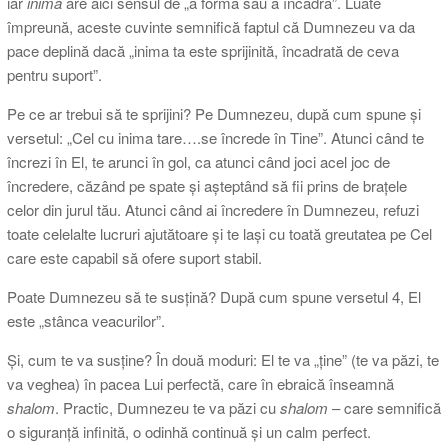
iar
inimă
are aici sensul de „a forma sau a încadra”. Luate
împreună, aceste cuvinte semnifică faptul că Dumnezeu va da
pace deplină dacă „inima ta este sprijinită, încadrată de ceva
pentru suport”.
Pe ce ar trebui să te sprijini? Pe Dumnezeu, după cum spune și
versetul: „Cel cu inima tare….se încrede în Tine”. Atunci când te
încrezi în El, te arunci în gol, ca atunci când joci acel joc de
încredere, căzând pe spate și așteptând să fii prins de brațele
celor din jurul tău. Atunci când ai încredere în Dumnezeu, refuzi
toate celelalte lucruri ajutătoare și te lași cu toată greutatea pe Cel
care este capabil să ofere suport stabil.
Poate Dumnezeu să te susțină? După cum spune versetul 4, El
este „stânca veacurilor”.
Și, cum te va susține? În două moduri: El te va „ține” (te va păzi, te
va veghea) în pacea Lui perfectă, care în ebraică înseamnă
shalom
. Practic, Dumnezeu te va păzi cu
shalom
– care semnifică
o siguranță infinită, o odinhă continuă și un calm perfect.