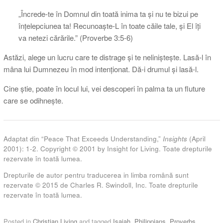
„Încrede-te în Domnul din toată inima ta şi nu te bizui pe
înţelepciunea ta! Recunoaşte-L în toate căile tale, şi El îţi
va netezi cărările.” (Proverbe 3:5-6)
Astăzi, alege un lucru care te distrage și te neliniștește. Lasă-l în
mâna lui Dumnezeu în mod intenționat. Dă-i drumul și lasă-l.
Cine știe, poate în locul lui, vei descoperi în palma ta un fluture
care se odihnește.
Adaptat din “Peace That Exceeds Understanding,”
Insights
(April
2001): 1-2. Copyright © 2001 by Insight for Living. Toate drepturile
rezervate în toată lumea.
Drepturile de autor pentru traducerea in limba română sunt
rezervate © 2015 de Charles R. Swindoll, Inc. Toate drepturile
rezervate în toată lumea.
Posted in
Christian Living
and tagged
Isaiah
,
Philippians
,
Proverbs
.