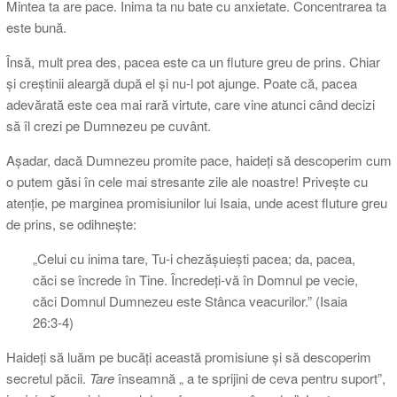
Mintea ta are pace. Inima ta nu bate cu anxietate. Concentrarea ta
este bună.
Însă, mult prea des, pacea este ca un fluture greu de prins. Chiar
și creștinii aleargă după el și nu-l pot ajunge. Poate că, pacea
adevărată este cea mai rară virtute, care vine atunci când decizi
să îl crezi pe Dumnezeu pe cuvânt.
Așadar, dacă Dumnezeu promite pace, haideți să descoperim cum
o putem găsi în cele mai stresante zile ale noastre! Privește cu
atenție, pe marginea promisiunilor lui Isaia, unde acest fluture greu
de prins, se odihnește:
„Celui cu inima tare, Tu-i chezăşuieşti pacea; da, pacea,
căci se încrede în Tine. Încredeţi-vă în Domnul pe vecie,
căci Domnul Dumnezeu este Stânca veacurilor.” (Isaia
26:3-4)
Haideți să luăm pe bucăți această promisiune și să descoperim
secretul păcii.
Tare
înseamnă „ a te sprijini de ceva pentru suport”,