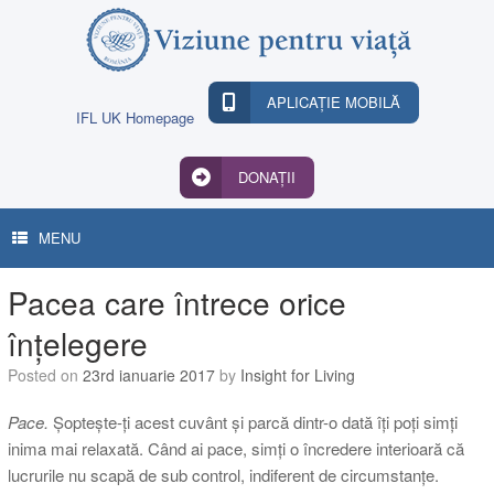
Skip
to
content
APLICAȚIE MOBILĂ
IFL UK Homepage
DONAȚII
MENU
Pacea care întrece orice
înțelegere
Posted on
23rd ianuarie 2017
by
Insight for Living
Pace.
Șoptește-ți acest cuvânt și parcă dintr-o dată îți poți simți
inima mai relaxată. Când ai pace, simți o încredere interioară că
lucrurile nu scapă de sub control, indiferent de circumstanțe.