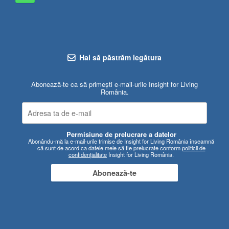
Hai să păstrăm legătura
Abonează-te ca să primești e-mail-urile Insight for Living
România.
Permisiune de prelucrare a datelor
Abonându-mă la e-mail-urile trimise de Insight for Living România înseamnă
că sunt de acord ca datele mele să fie prelucrate conform
politicii de
confidențialitate
Insight for Living România.