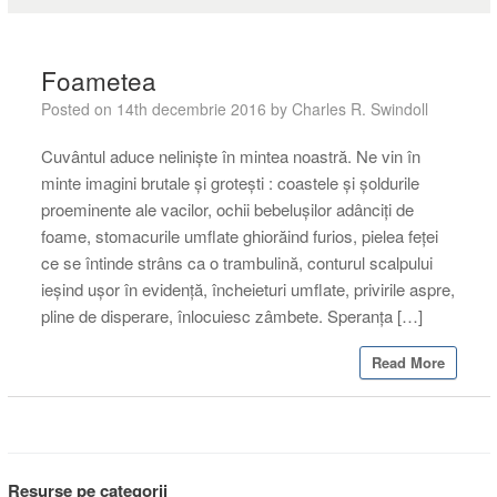
Foametea
Posted on
14th decembrie 2016
by
Charles R. Swindoll
Cuvântul aduce nelinişte în mintea noastră. Ne vin în
minte imagini brutale şi groteşti : coastele şi şoldurile
proeminente ale vacilor, ochii bebeluşilor adânciţi de
foame, stomacurile umflate ghiorăind furios, pielea feţei
ce se întinde strâns ca o trambulină, conturul scalpului
ieşind uşor în evidenţă, încheieturi umflate, privirile aspre,
pline de disperare, înlocuiesc zâmbete. Speranţa […]
Read More
Resurse pe categorii