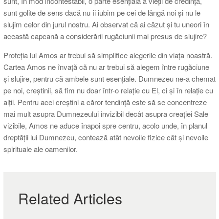
sunt, în mod incontestabil, o parte esențială a vieții de credință,
sunt golite de sens dacă nu îi iubim pe cei de lângă noi și nu le
slujim celor din jurul nostru. Ai observat că ai căzut și tu uneori în
această capcană a considerării rugăciunii mai presus de slujire?
Profeția lui Amos ar trebui să simplifice alegerile din viața noastră.
Cartea Amos ne învață că nu ar trebui să alegem între rugăciune
și slujire, pentru că ambele sunt esențiale. Dumnezeu ne-a chemat
pe noi, creștinii, să fim nu doar într-o relație cu El, ci și în relație cu
alții. Pentru acei creștini a căror tendință este să se concentreze
mai mult asupra Dumnezeului invizibil decât asupra creației Sale
vizibile, Amos ne aduce înapoi spre centru, acolo unde, în planul
dreptății lui Dumnezeu, contează atât nevoile fizice cât și nevoile
spirituale ale oamenilor.
Related Articles