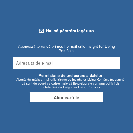
Hai să păstrăm legătura
Abonează-te ca să primești e-mail-urile Insight for Living
România.
Permisiune de prelucrare a datelor
Abonându-mă la e-mail-urile trimise de Insight for Living România înseamnă
că sunt de acord ca datele mele să fie prelucrate conform
politicii de
confidențialitate
Insight for Living România.