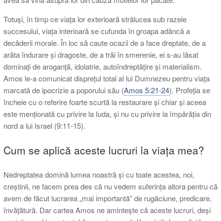
Totuși, în timp ce viața lor exterioară strălucea sub razele
succesului, viața interioară se cufunda în groapa adâncă a
decăderii morale. În loc să caute ocazii de a face dreptate, de a
arăta îndurare și dragoste, de a trăi în smerenie, ei s-au lăsat
dominați de aroganță, idolatrie, autoîndreptățire și materialism.
Amos le-a comunicat disprețul total al lui Dumnezeu pentru viața
marcată de ipocrizie a poporului său (
Amos 5:21-24
). Profeția se
încheie cu o referire foarte scurtă la restaurare și chiar și aceea
este menționată cu privire la Iuda, și nu cu privire la împărăția din
nord a lui Israel (9:11-15).
Cum se aplică aceste lucruri la viața mea?
Nedreptatea domină lumea noastră și cu toate acestea, noi,
creștinii, ne facem prea des că nu vedem suferința altora pentru că
avem de făcut lucrarea „mai importantă” de rugăciune, predicare,
învățătură. Dar cartea Amos ne amintește că aceste lucruri, deși