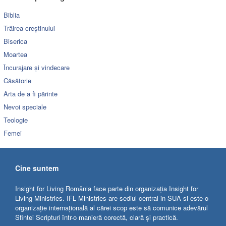
Biblia
Trăirea creștinului
Biserica
Moartea
Încurajare și vindecare
Căsătorie
Arta de a fi părinte
Nevoi speciale
Teologie
Femei
Cine suntem
Insight for Living România face parte din organizația Insight for
Living Ministries. IFL Ministries are sediul central in SUA si este o
organizație internațională al cărei scop este să comunice adevărul
Sfintei Scripturi într-o manieră corectă, clară și practică.