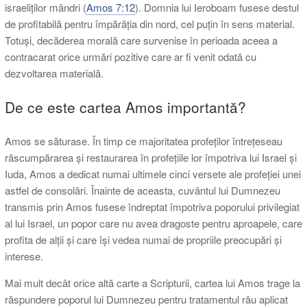
israeliților mândri (
Amos 7:12
). Domnia lui Ieroboam fusese destul
de profitabilă pentru împărăția din nord, cel puțin în sens material.
Totuși, decăderea morală care survenise în perioada aceea a
contracarat orice urmări pozitive care ar fi venit odată cu
dezvoltarea materială.
De ce este cartea Amos importantă?
Amos se săturase. În timp ce majoritatea profeților întrețeseau
răscumpărarea și restaurarea în profețiile lor împotriva lui Israel și
Iuda, Amos a dedicat numai ultimele cinci versete ale profeției unei
astfel de consolări. Înainte de aceasta, cuvântul lui Dumnezeu
transmis prin Amos fusese îndreptat împotriva poporului privilegiat
al lui Israel, un popor care nu avea dragoste pentru aproapele, care
profita de alții și care își vedea numai de propriile preocupări și
interese.
Mai mult decât orice altă carte a Scripturii, cartea lui Amos trage la
răspundere poporul lui Dumnezeu pentru tratamentul rău aplicat