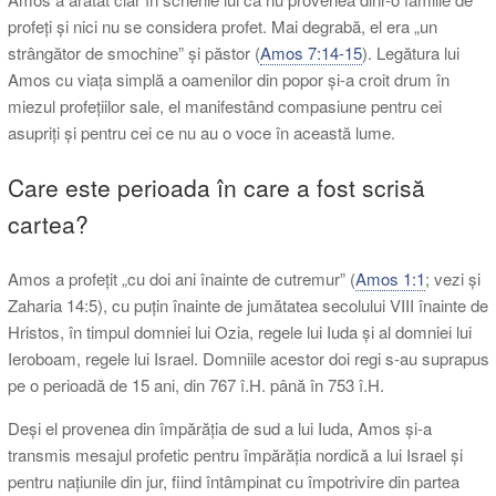
profeți și nici nu se considera profet. Mai degrabă, el era „un
strângător de smochine” și păstor (
Amos 7:14-15
). Legătura lui
Amos cu viața simplă a oamenilor din popor și-a croit drum în
miezul profețiilor sale, el manifestând compasiune pentru cei
asupriți și pentru cei ce nu au o voce în această lume.
Care este perioada în care a fost scrisă
cartea?
Amos a profețit „cu doi ani înainte de cutremur” (
Amos 1:1
; vezi și
Zaharia 14:5), cu puțin înainte de jumătatea secolului VIII înainte de
Hristos, în timpul domniei lui Ozia, regele lui Iuda și al domniei lui
Ieroboam, regele lui Israel. Domniile acestor doi regi s-au suprapus
pe o perioadă de 15 ani, din 767 î.H. până în 753 î.H.
Deși el provenea din împărăția de sud a lui Iuda, Amos și-a
transmis mesajul profetic pentru împărăția nordică a lui Israel și
pentru națiunile din jur, fiind întâmpinat cu împotrivire din partea