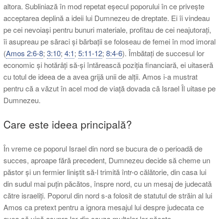
altora. Subliniază în mod repetat eșecul poporului în ce privește
acceptarea deplină a ideii lui Dumnezeu de dreptate. Ei îi vindeau
pe cei nevoiași pentru bunuri materiale, profitau de cei neajutorați,
îi asupreau pe săraci și bărbații se foloseau de femei în mod imoral
(
Amos 2:6-8
;
3:10
;
4:1
;
5:11-12
;
8:4-6
). Îmbătați de succesul lor
economic și hotărâți să-și întărească poziția financiară, ei uitaseră
cu totul de ideea de a avea grijă unii de alții. Amos i-a mustrat
pentru că a văzut în acel mod de viață dovada că Israel Îl uitase pe
Dumnezeu.
Care este ideea principală?
În vreme ce poporul Israel din nord se bucura de o perioadă de
succes, aproape fără precedent, Dumnezeu decide să cheme un
păstor și un fermier liniștit să-l trimită într-o călătorie, din casa lui
din sudul mai puțin păcătos, înspre nord, cu un mesaj de judecată
către israeliți. Poporul din nord s-a folosit de statutul de străin al lui
Amos ca pretext pentru a ignora mesajul lui despre judecata ce
avea să vină asupra lor din cauza multelor lor păcate.