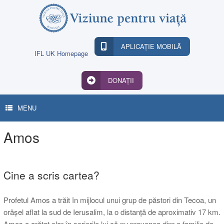
Skip
to
content
APLICAȚIE MOBILĂ
IFL UK Homepage
DONAȚII
MENU
Amos
Cine a scris cartea?
Profetul Amos a trăit în mijlocul unui grup de păstori din Tecoa, un
orășel aflat la sud de Ierusalim, la o distanță de aproximativ 17 km.
Amos a arătat clar în scrierile lui că nu provenea dinr-o familie de