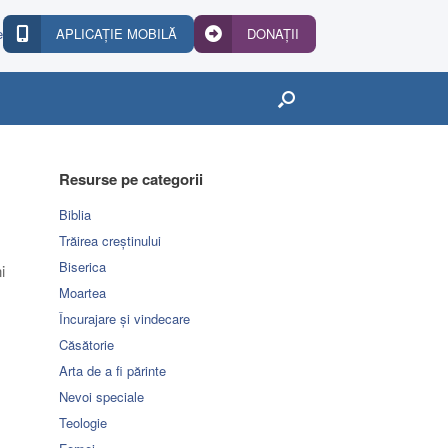
e
APLICAȚIE MOBILĂ
DONAȚII
Resurse pe categorii
Biblia
Trăirea creștinului
Biserica
i
Moartea
Încurajare și vindecare
Căsătorie
Arta de a fi părinte
Nevoi speciale
Teologie