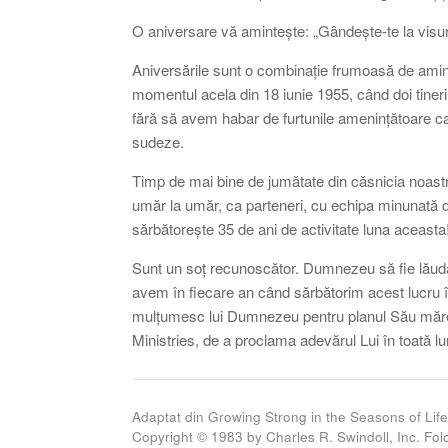
O aniversare vă amintește: „Gândește-te la visuril
Aniversările sunt o combinație frumoasă de amint
momentul acela din 18 iunie 1955, când doi tineri 
fără să avem habar de furtunile amenințătoare ca
sudeze.
Timp de mai bine de jumătate din căsnicia noastră
umăr la umăr, ca parteneri, cu echipa minunată de
sărbătorește 35 de ani de activitate luna aceasta
Sunt un soț recunoscător. Dumnezeu să fie lăudat
avem în fiecare an când sărbătorim acest lucru î
mulțumesc lui Dumnezeu pentru planul Său măreț 
Ministries, de a proclama adevărul Lui în toată l
Adaptat din Growing Strong in the Seasons of Life
Copyright © 1983 by Charles R. Swindoll, Inc. Folo