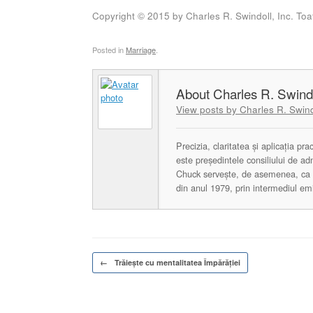
Copyright © 2015 by Charles R. Swindoll, Inc. Toat
Posted in
Marriage
.
Charles R. Swind
View posts by Charles R. Swind
Precizia, claritatea și aplicația pr
este președintele consiliului de ad
Chuck servește, de asemenea, ca p
din anul 1979, prin intermediul emisi
Post navigation
←
Trăieşte cu mentalitatea Împărăţiei