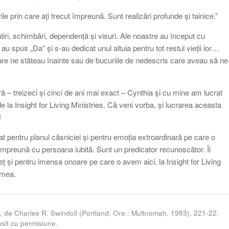
e prin care ați trecut împreună. Sunt realizări profunde și tainice.”
iri, schimbări, dependență și visuri. Ale noastre au început cu
au spus „Da” și s-au dedicat unul altuia pentru tot restul vieții lor…
re ne stăteau înainte sau de bucuriile de nedescris care aveau să ne
 – treizeci și cinci de ani mai exact – Cynthia și cu mine am lucrat
 la Insight for Living Ministries. Că veni vorba, și lucrarea aceasta
!
 pentru planul căsniciei și pentru emoția extroardinară pe care o
mpreună cu persoana iubită. Sunt un predicator recunoscător. Îi
și pentru imensa onoare pe care o avem aici, la Insight for Living
umea.
, de Charles R. Swindoll (Portland, Ore.: Multnomah, 1983), 221-22.
sit cu permisiune.