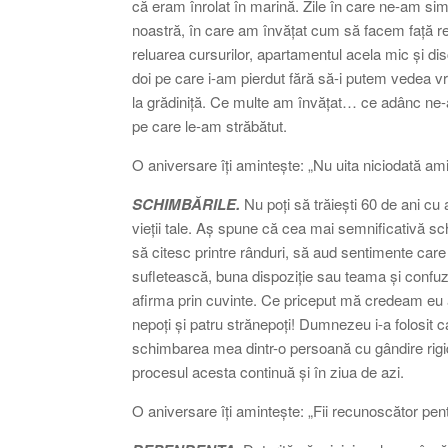
că eram înrolat în marină. Zile în care ne-am sim
noastră, în care am învățat cum să facem față real
reluarea cursurilor, apartamentul acela mic și disc
doi pe care i-am pierdut fără să-i putem vedea vr
la grădiniță. Ce multe am învățat… ce adânc ne-
pe care le-am străbătut.
O aniversare îți amintește: „Nu uita niciodată ami
SCHIMBĂRILE.
Nu poți să trăiești 60 de ani cu
vieții tale. Aș spune că cea mai semnificativă sch
să citesc printre rânduri, să aud sentimente car
sufletească, buna dispoziție sau teama și conf
afirma prin cuvinte. Ce priceput mă credeam eu a
nepoți și patru strănepoți! Dumnezeu i-a folosit 
schimbarea mea dintr-o persoană cu gândire rigi
procesul acesta continuă și în ziua de azi.
O aniversare îți amintește: „Fii recunoscător pen