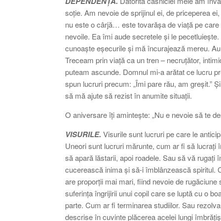
DEPENDENȚA.
Datorită căsniciei mele am învăț
soție. Am nevoie de sprijinul ei, de priceperea ei,
nu este o cârjă… este tovarășa de viață pe care 
nevoile. Ea îmi aude secretele și le pecetluiește. 
cunoaște eșecurile și mă încurajează mereu. Au 
Treceam prin viață ca un tren – necruțător, intimi
puteam ascunde. Domnul mi-a arătat ce lucru pre
spun lucruri precum: „Îmi pare rău, am greșit.” Ș
să mă ajute să rezist în anumite situații.
O aniversare îți amintește: „Nu e nevoie să te des
VISURILE.
Visurile sunt lucruri pe care le antic
Uneori sunt lucruri mărunte, cum ar fi să lucraț
să apară lăstarii, apoi roadele. Sau să vă rugați
cucerească inima și să-i îmblânzească spiritul. C
are proporții mai mari, fiind nevoie de rugăciune 
suferința îngrijirii unui copil care se luptă cu o 
parte. Cum ar fi terminarea studiilor. Sau rezolvar
descrise în cuvinte plăcerea acelei lungi îmbrățișă