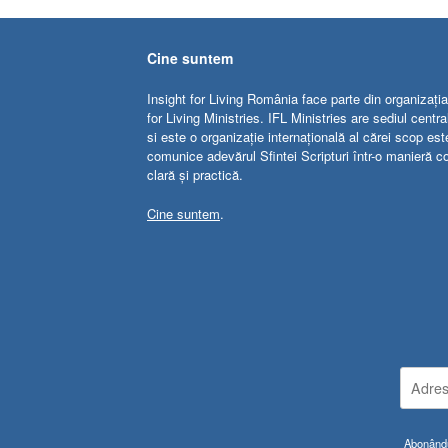
Cine suntem
Insight for Living România face parte din organizația
for Living Ministries. IFL Ministries are sediul centr
si este o organizație internațională al cărei scop est
comunice adevărul Sfintei Scripturi într-o manieră c
clară și practică.
Cine suntem
.
Abonându-