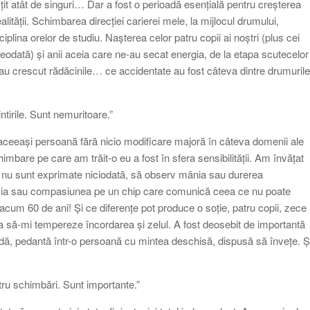
țit atât de singuri… Dar a fost o perioadă esențială pentru creșterea
ității. Schimbarea direcției carierei mele, la mijlocul drumului,
iplina orelor de studiu. Nașterea celor patru copii ai noștri (plus cei
eodată) și anii aceia care ne-au secat energia, de la etapa scutecelor
au crescut rădăcinile… ce accidentate au fost câteva dintre drumurile
ntirile. Sunt nemuritoare.”
 aceeași persoană fără nicio modificare majoră în câteva domenii ale
imbare pe care am trăit-o eu a fost în sfera sensibilității. Am învățat
e nu sunt exprimate niciodată, să observ mânia sau durerea
uzia sau compasiunea pe un chip care comunică ceea ce nu poate
cum 60 de ani! Și ce diferențe pot produce o soție, patru copii, zece
ca să-mi tempereze încordarea și zelul. A fost deosebit de importantă
dă, pedantă într-o persoană cu mintea deschisă, dispusă să învețe. Ș
tru schimbări. Sunt importante.”