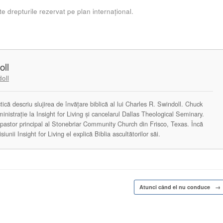
e drepturile rezervat pe plan internațional.
oll
oll
actică descriu slujirea de învățare biblică al lui Charles R. Swindoll. Chuck
ministrație la Insight for Living și cancelarul Dallas Theological Seminary.
astor principal al Stonebriar Community Church din Frisco, Texas. Încă
unii Insight for Living el explică Biblia ascultătorilor săi.
Atunci când el nu conduce
→