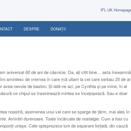
IFL UK Homepag
NTACT
DESPRE
DONAȚII
a am aniversat
60 de ani
de căsnicie. Da, ați citit bine… asta înseamnă
 Îmi amintesc de vremea în care mă uitam la cei care serbau 25 de an
r avea nevoie de baston. Și iată-ne azi, pe Cynthia și pe mine, în al
măsură ce chipul se înseninează mintea se încețoșează. Sau e doar
ntea noastră, asemenea unui val care se sparge de țărm, mai ales în
ante. Amintiri dureroase. Toate încărcate de nostalgie. Cum a fost cu
roporții uriașe. Cele optsprezece luni de separare forțată, din cauză