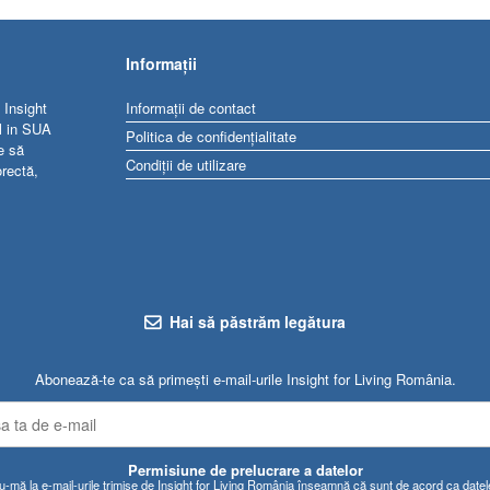
Informații
 Insight
Informații de contact
al in SUA
Politica de confidențialitate
e să
Condiții de utilizare
orectă,
Hai să păstrăm legătura
Abonează-te ca să primești e-mail-urile Insight for Living România.
Permisiune de prelucrare a datelor
mă la e-mail-urile trimise de Insight for Living România înseamnă că sunt de acord ca date