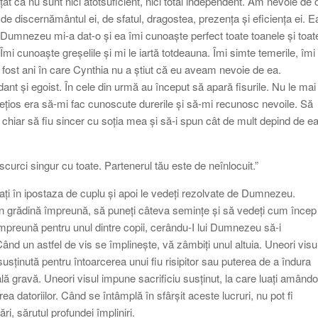
at că nu sunt nici atotsuficient, nici total independent. Am nevoie de 
 de discernământul ei, de sfatul, dragostea, prezența și eficiența ei. E
Dumnezeu mi-a dat-o și ea îmi cunoaște perfect toate toanele și toat
Îmi cunoaște greșelile și mi le iartă totdeauna. Îmi simte temerile, îmi
fost ani în care Cynthia nu a știut că eu aveam nevoie de ea.
dant și egoist. În cele din urmă au început să apară fisurile. Nu le mai
țios era să-mi fac cunoscute durerile și să-mi recunosc nevoile. Să
i chiar să fiu sincer cu soția mea și să-i spun cât de mult depind de e
curci singur cu toate. Partenerul tău este de neînlocuit.”
ipați în ipostaza de cuplu și apoi le vedeți rezolvate de Dumnezeu.
i în grădină împreună, să puneți câteva semințe și să vedeți cum încep
 împreună pentru unul dintre copii, cerându-I lui Dumnezeu să-i
ând un astfel de vis se împlinește, vă zâmbiți unul altuia. Uneori visu
susținută pentru întoarcerea unui fiu risipitor sau puterea de a îndura
boală gravă. Uneori visul impune sacrificiu susținut, la care luați amândo
ea datoriilor. Când se întâmplă în sfârșit aceste lucruri, nu pot fi
ri, sărutul profundei împliniri.