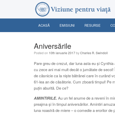
Skip
to
content
ACASĂ
EMISIUNI
RESURSE
CO
Aniversările
Posted on
10th ianuarie 2017
by
Charles R. Swindoll
Pare greu de crezut, dar luna asta eu și Cynthi
cu zece ani mai mult decât o jumătate de secol!
de căsnicie ca la niște bătrânei care în curând vo
61-lea an de căsătorie. Cum zboară timpul! Pe 
puțin aburită. De ce?
AMINTIRILE.
Au un fel anume de a reveni în mi
preajma și în timpul aniversărilor. Amintiri amuz
luna noastră de miere – o comedie a erorilor de p