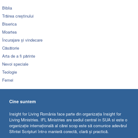
Biblia
Trăirea creștinului
Biserica
Moartea
Încurajare și vindecare
Căsătorie
Arta de a fi părinte
Nevoi speciale
Teologie
Femei
Cine suntem
Insight for Living România face parte din organizația Insight for
Living Ministries. IFL Ministries are sediul central in SUA si este o
organizație internațională al cărei scop este să comunice adevărul
Sfintei Scripturi într-o manieră corectă, clară și practică.