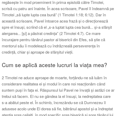
regăsește în mod proeminent în prima epistolă către Timotei,
scrisă cu patru ani înainte. În acea scrisoare, Pavel îl îndeamnă pe
Timotei „să lupte lupta cea bună” (1 Timotei 1:18; 6:12). Dar în
această scrisoare, Pavel întoarce acea frază și o direcționează
spre el însuși, scriind că el „s-a luptat lupta cea bună... și-a sfârșit
alergarea... [și] a păstrat credința” (2 Timotei 4:7). Ce mare
încurajare pentru tânărul pastor al bisericii din Efes, să știe că
mentorul său îi modelează cu îndrăzneală perseverența în
credință, chiar și aproape de sfârșitul vieții.
Cum se aplică aceste lucruri la viața mea?
2 Timotei ne aduce aproape de moarte, forțându-ne să luăm în
considerare realitatea ei și modul în care noi reacționăm când
suntem puși în fața ei. Răspunsul lui Pavel ne învață și astăzi ce ar
trebui să facem. El nu se gândea la el însuși, la nedreptatea care
s-a abătut peste el. În schimb, încrezându-se că Dumnezeu îl
adusese acolo unde El dorea să fie, bătrânul apostol și-a îndreptat
atenția spre ceilalți, în mod specific spre biserică și spre tânărul lui