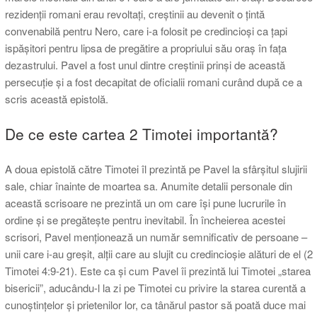
rezidenții romani erau revoltați, creștinii au devenit o țintă
convenabilă pentru Nero, care i-a folosit pe credincioși ca țapi
ispășitori pentru lipsa de pregătire a propriului său oraș în fața
dezastrului. Pavel a fost unul dintre creștinii prinși de această
persecuție și a fost decapitat de oficialii romani curând după ce a
scris această epistolă.
De ce este cartea 2 Timotei importantă?
A doua epistolă către Timotei îl prezintă pe Pavel la sfârșitul slujirii
sale, chiar înainte de moartea sa. Anumite detalii personale din
această scrisoare ne prezintă un om care își pune lucrurile în
ordine și se pregătește pentru inevitabil. În încheierea acestei
scrisori, Pavel menționează un număr semnificativ de persoane –
unii care i-au greșit, alții care au slujit cu credincioșie alături de el (2
Timotei 4:9-21). Este ca și cum Pavel îi prezintă lui Timotei „starea
bisericii”, aducându-l la zi pe Timotei cu privire la starea curentă a
cunoștințelor și prietenilor lor, ca tânărul pastor să poată duce mai