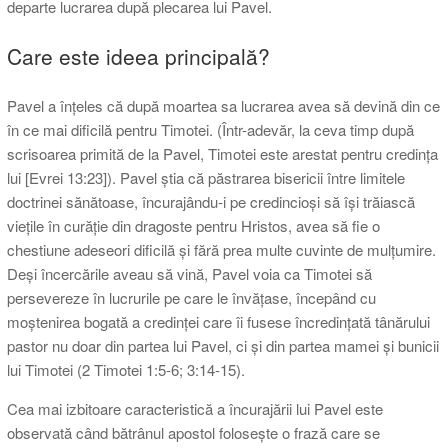
departe lucrarea după plecarea lui Pavel.
Care este ideea principală?
Pavel a înțeles că după moartea sa lucrarea avea să devină din ce
în ce mai dificilă pentru Timotei. (Într-adevăr, la ceva timp după
scrisoarea primită de la Pavel, Timotei este arestat pentru credința
lui [Evrei 13:23]). Pavel știa că păstrarea bisericii între limitele
doctrinei sănătoase, încurajându-i pe credincioși să își trăiască
viețile în curăție din dragoste pentru Hristos, avea să fie o
chestiune adeseori dificilă și fără prea multe cuvinte de mulțumire.
Deși încercările aveau să vină, Pavel voia ca Timotei să
persevereze în lucrurile pe care le învățase, începând cu
moștenirea bogată a credinței care îi fusese încredințată tânărului
pastor nu doar din partea lui Pavel, ci și din partea mamei și bunicii
lui Timotei (2 Timotei 1:5-6; 3:14-15).
Cea mai izbitoare caracteristică a încurajării lui Pavel este
observată când bătrânul apostol folosește o frază care se