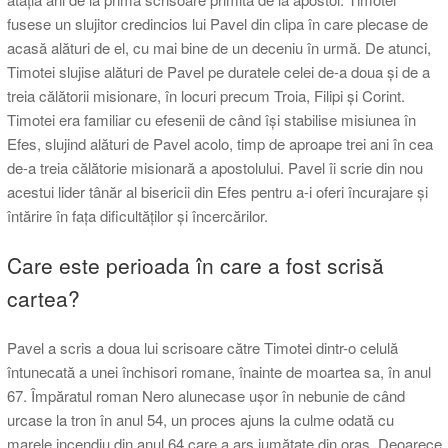
fusese un slujitor credincios lui Pavel din clipa în care plecase de
acasă alături de el, cu mai bine de un deceniu în urmă. De atunci,
Timotei slujise alături de Pavel pe duratele celei de-a doua și de a
treia călătorii misionare, în locuri precum Troia, Filipi și Corint.
Timotei era familiar cu efesenii de când își stabilise misiunea în
Efes, slujind alături de Pavel acolo, timp de aproape trei ani în cea
de-a treia călătorie misionară a apostolului. Pavel îi scrie din nou
acestui lider tânăr al bisericii din Efes pentru a-i oferi încurajare și
întărire în fața dificultăților și încercărilor.
Care este perioada în care a fost scrisă
cartea?
Pavel a scris a doua lui scrisoare către Timotei dintr-o celulă
întunecată a unei închisori romane, înainte de moartea sa, în anul
67. Împăratul roman Nero alunecase ușor în nebunie de când
urcase la tron în anul 54, un proces ajuns la culme odată cu
marele incendiu din anul 64 care a ars jumătate din oraș. Deoarece