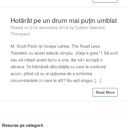
Hotărât pe un drum mai puțin umblat
Posted on
21st decembrie 2016
by
Colleen Swindoll-
Thompson
M. Scott Peck își începe cartea, The Road Less
Traveled, cu acest adevăr simplu: „Viața e grea.”1 Să scrii
sau să citești acest lucru e una, dar să-l accepți e
altceva. Te frământă dificultățile cu care te confrunți
acum, știind că nu ai opțiunea de a schimba
circumstanțele în care te afli? Nu ești singur; […]
Read More
Resurse pe categorii