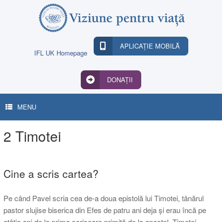
Skip
to
content
APLICAȚIE MOBILĂ
IFL UK Homepage
DONAȚII
MENU
2 Timotei
Cine a scris cartea?
Pe când Pavel scria cea de-a doua epistolă lui Timotei, tânărul
pastor slujise biserica din Efes de patru ani deja și erau încă pe
atâția ani de la prima scrisoare primită de la apostol. Timotei