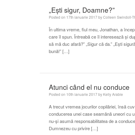
„Ești sigur, Doamne?”
Posted on
17th ianuarie 2017
by
Colleen Swindoll-
În ultima vreme, fiul meu, Jonathan, a înce
care îl spun. Întreabă ce îl interesează și 
să mă duc afară?” „Sigur că da.” „Ești sigur
bună!” […]
Atunci când el nu conduce
Posted on
10th ianuarie 2017
by
Kelly Arabie
A trecut vremea jocurilor copilăriei, însă cuv
conducerea unei case seamănă uneori cu un 
nu-și asumă responsabilitatea de a conduce?
Dumnezeu cu privire […]