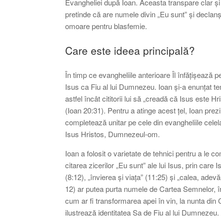
Evangheliei după Ioan. Aceasta transpare clar și 
pretinde că are numele divin „Eu sunt” și declan
omoare pentru blasfemie.
Care este ideea principală?
În timp ce evangheliile anterioare Îl înfățișează 
Isus ca Fiu al lui Dumnezeu. Ioan și-a enunțat tema
astfel încât cititorii lui să „creadă că Isus este 
(Ioan 20:31). Pentru a atinge acest țel, Ioan prezi
completează unitar pe cele din evangheliile celelal
Isus Hristos, Dumnezeul-om.
Ioan a folosit o varietate de tehnici pentru a le c
citarea zicerilor „Eu sunt” ale lui Isus, prin car
(8:12), „învierea și viața” (11:25) și „calea, adev
12) ar putea purta numele de Cartea Semnelor, înt
cum ar fi transformarea apei în vin, la nunta din 
ilustrează identitatea Sa de Fiu al lui Dumnezeu.