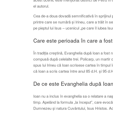
el autorul.
Cea de-a doua dovadă semnificativă în sprijinul pat
printre care se numără și Irineu, care a trăit în s
pe pieptul lui Isus – ucenicul „pe care îl iubea Isu
Care este perioada în care a fost
În tradiția creștină, Evanghelia după Ioan a fos
compusă după celelalte trei. Policarp, un martir c
spus lui Irineu că Ioan scrisese cartea în timpul 
că Ioan a scris cartea între anul 85 d.H. și 95 d.H
De ce este Evanghelia după Ioa
Ioan nu a inclus în evanghelia sa o relatare a naș
timp. Apelând la formula „la început”, care evocă 
Dumnezeu și natura Cuvântului, Isus Hristos. Acc