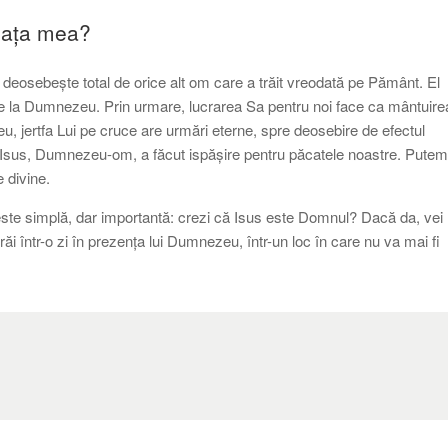
viața mea?
Îl deosebește total de orice alt om care a trăit vreodată pe Pământ. El
de la Dumnezeu. Prin urmare, lucrarea Sa pentru noi face ca mântuire
, jertfa Lui pe cruce are urmări eterne, spre deosebire de efectul
nt. Isus, Dumnezeu-om, a făcut ispășire pentru păcatele noastre. Putem
 divine.
 este simplă, dar importantă: crezi că Isus este Domnul? Dacă da, vei
răi într-o zi în prezența lui Dumnezeu, într-un loc în care nu va mai fi