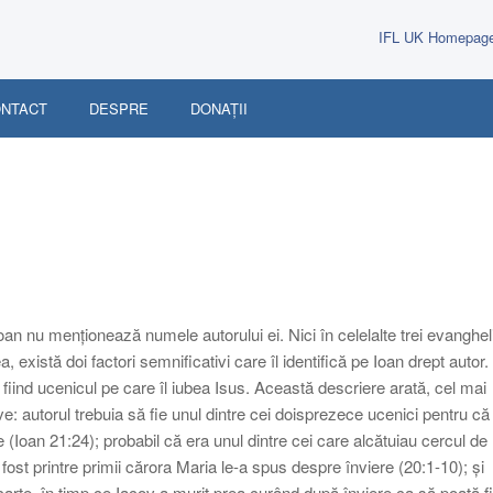
IFL UK Homepag
NTACT
DESPRE
DONAȚII
an nu menționează numele autorului ei. Nici în celelalte trei evangheli
, există doi factori semnificativi care îl identifică pe Ioan drept autor.
a fiind ucenicul pe care îl iubea Isus. Această descriere arată, cel mai
ve: autorul trebuia să fie unul dintre cei doisprezece ucenici pentru că
 (Ioan 21:24); probabil că era unul dintre cei care alcătuiau cercul de
 fost printre primii cărora Maria le-a spus despre înviere (20:1-10); și
carte, în timp ce Iacov a murit prea curând după înviere ca să poată fi