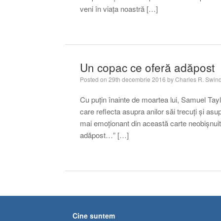
veni în viaţa noastră […]
Un copac ce oferă adăpost
Posted on
29th decembrie 2016
by
Charles R. Swind
Cu puțin înainte de moartea lui, Samuel Tayl
care reflecta asupra anilor săi trecuți și asup
mai emoționant din această carte neobișnuit
adăpost…” […]
Cine suntem