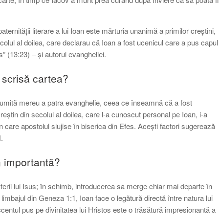
ernității literare a lui Ioan este mărturia unanimă a primilor creștini,
ecolul al doilea, care declarau că Ioan a fost ucenicul care a pus capul
s” (13:23) – și autorul evangheliei.
 scrisă cartea?
t numită mereu a patra evanghelie, ceea ce înseamnă că a fost
reștin din secolul al doilea, care l-a cunoscut personal pe Ioan, i-a
în care apostolul slujise în biserica din Efes. Acești factori sugerează
.
n importantă?
terii lui Isus; în schimb, introducerea sa merge chiar mai departe în
limbajul din Geneza 1:1, Ioan face o legătură directă între natura lui
entul pus pe divinitatea lui Hristos este o trăsătură impresionantă a