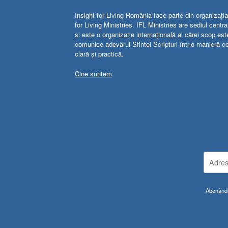
Insight for Living România face parte din organizația
for Living Ministries. IFL Ministries are sediul centr
si este o organizație internațională al cărei scop est
comunice adevărul Sfintei Scripturi într-o manieră c
clară și practică.
Cine suntem
.
Abonându-