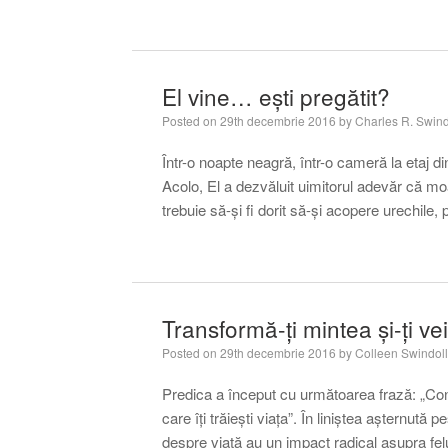
El vine… ești pregătit?
Posted on
29th decembrie 2016
by
Charles R. Swind
Într-o noapte neagră, într-o cameră la etaj di
Acolo, El a dezvăluit uimitorul adevăr că m
trebuie să-și fi dorit să-și acopere urechile
Transformă-ți mintea și-ți ve
Posted on
29th decembrie 2016
by
Colleen Swindol
Predica a început cu următoarea frază: „Conv
care îţi trăieşti viaţa”. În liniştea aşternută
despre viaţă au un impact radical asupra felul