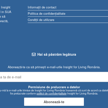
 Insight
Informații de contact
al in SUA
Politica de confidențialitate
e să
Condiții de utilizare
orectă,
Hai să păstrăm legătura
Abonează-te ca să primești e-mail-urile Insight for Living România.
Permisiune de prelucrare a datelor
mă la e-mail-urile trimise de Insight for Living România înseamnă că sunt de acord ca date
fie prelucrate conform
politicii de confidențialitate
Insight for Living România.