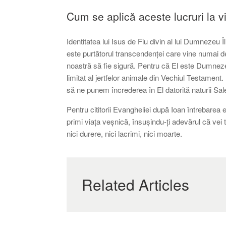
Cum se aplică aceste lucruri la 
Identitatea lui Isus de Fiu divin al lui Dumnezeu 
este purtătorul transcendenței care vine numai 
noastră să fie sigură. Pentru că El este Dumnezeu
limitat al jertfelor animale din Vechiul Testame
să ne punem încrederea în El datorită naturii Sale
Pentru cititorii Evangheliei după Ioan întrebarea
primi viața veșnică, însușindu-ți adevărul că vei t
nici durere, nici lacrimi, nici moarte.
Related Articles