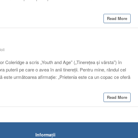
Read More
oll
or Coleridge a scris „Youth and Age” („Tinerețea și vârsta”) în
ra puterii pe care o avea în anii tinereții. Pentru mine, rândul cel
ă este următoarea afirmație: „Prietenia este ca un copac ce oferă
Read More
Informații