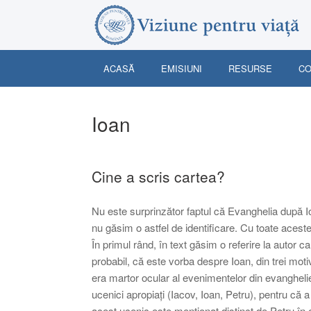
Skip
to
content
ACASĂ
EMISIUNI
RESURSE
CO
Ioan
Cine a scris cartea?
Nu este surprinzător faptul că Evanghelia după Io
nu găsim o astfel de identificare. Cu toate acestea
În primul rând, în text găsim o referire la autor c
probabil, că este vorba despre Ioan, din trei moti
era martor ocular al evenimentelor din evanghelie
ucenici apropiați (Iacov, Ioan, Petru), pentru că a
acest ucenic este menționat distinct de Petru în 