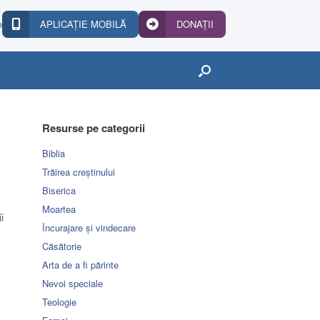
e
APLICAȚIE MOBILĂ
DONAȚII
Resurse pe categorii
Biblia
Trăirea creștinului
Biserica
Moartea
i
Încurajare și vindecare
Căsătorie
Arta de a fi părinte
Nevoi speciale
Teologie