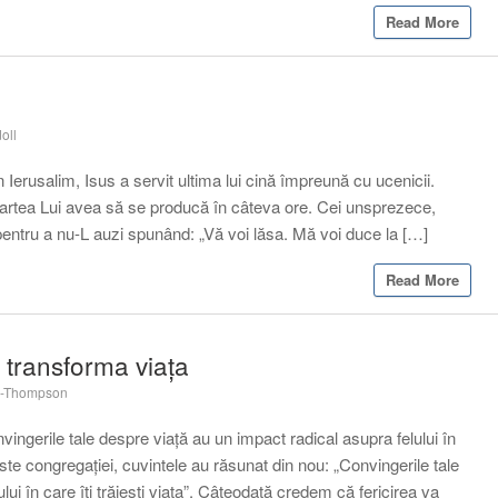
Read More
oll
n Ierusalim, Isus a servit ultima lui cină împreună cu ucenicii.
oartea Lui avea să se producă în câteva ore. Cei unsprezece,
, pentru a nu-L auzi spunând: „Vă voi lăsa. Mă voi duce la […]
Read More
i transforma viaţa
l-Thompson
ingerile tale despre viaţă au un impact radical asupra felului în
 peste congregaţiei, cuvintele au răsunat din nou: „Convingerile tale
ui în care îţi trăieşti viaţa”. Câteodată credem că fericirea va