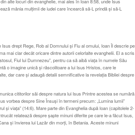
din alte locuri din evanghelie, mai ales în Ioan 8:58, unde Isus
șează mânia mulțimii de iudei care încearcă să-L prindă și să-L
pe Isus drept Rege, Rob al Domnului și Fiu al omului, Ioan Îl descrie pe
 mai clar decât oricare dintre autorii celorlalte evanghelii. El a scris
Hristosul, Fiul lui Dumnezeu”, pentru ca să aibă viața în numele Său
ntă o imagine unică și răscolitoare a lui Isus Hristos, care le
te, dar care și adaugă detalii semnificative la revelația Bibliei despre
omunica cititorilor săi despre natura lui Isus Printre acestea se numără
e Isus vorbea despre Sine Însuși în termeni precum: „Lumina lumii”
ărul și viața” (14:6). Mare parte din Evanghelia după Ioan (capitolele 2-
rucât relatează despre șapte minuni diferite pe care le-a făcut Isus,
Cana și învierea lui Lazăr din morți, în Betania. Aceste minuni