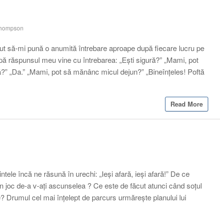
Thompson
put să-mi pună o anumită întrebare aproape după fiecare lucru pe
după răspunsul meu vine cu întrebarea: „Ești sigură?” „Mami, pot
ă?” „Da.” „Mami, pot să mănânc micul dejun?” „Bineînțeles! Poftă
Read More
intele încă ne răsună în urechi: „Ieși afară, ieși afară!” De ce
joc de-a v-ați ascunselea ? Ce este de făcut atunci când soțul
 Drumul cel mai înțelept de parcurs urmărește planului lui