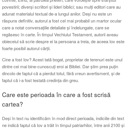
povestirii; diverși scriitori și lideri biblici; sau mulți editori care au
adunat materialul textual de-a lungul anilor. Deși nu este un
răspuns definitiv, autorul a fost cel mai probabil un martor ocular
care a notat conversațiile detaliate și îndelungate, care se
regăsesc în carte. În timpul Vechiului Testament, autorii aveau
obieceiul să scrie despre ei la persoana a treia, de aceea Iov este
foarte posibil autorul cărții.
Cine a fost Iov? Acest tată bogat, proprietar de terenuri este unul
dintre cei mai bine-cunoscuți eroi ai Bibliei. Dar știm prea puțin
dincolo de faptul că a pierdut totul, fără vreun avertisment, și de
faptul că i-a fost testată credința din greu.
Care este perioada în care a fost scrisă
cartea?
Deși în text nu identificăm în mod direct perioada, indiciile din text
ne indică faptul că Iov a trăit în timpul patriarhilor, între anii 2100 și