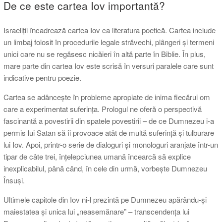
De ce este cartea Iov importantă?
Israeliții încadrează cartea Iov ca literatura poetică. Cartea include
un limbaj folosit în procedurile legale străvechi, plângeri și termeni
unici care nu se regăsesc nicăieri în altă parte în Biblie. În plus,
mare parte din cartea Iov este scrisă în versuri paralele care sunt
indicative pentru poezie.
Cartea se adâncește în probleme apropiate de inima fiecărui om
care a experimentat suferința. Prologul ne oferă o perspectivă
fascinantă a povestirii din spatele povestirii – de ce Dumnezeu i-a
permis lui Satan să îi provoace atât de multă suferință și tulburare
lui Iov. Apoi, printr-o serie de dialoguri și monologuri aranjate într-un
tipar de câte trei, înțelepciunea umană încearcă să explice
inexplicabilul, până când, în cele din urmă, vorbește Dumnezeu
Însuși.
Ultimele capitole din Iov ni-l prezintă pe Dumnezeu apărându-și
maiestatea și unica lui „neasemănare” – transcendența lui