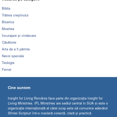
Biblia
Trăirea creștinului
Biserica
Moartea
Încurajare și vindecare
Căsătorie
Arta de a fi părinte
Nevoi speciale
Teologie
Femei
Cine suntem
Insight for Living România face parte din organizația Insight for
Living Ministries. IFL Ministries are sediul central in SUA si este o
organizație internațională al cărei scop este să comunice adevărul
Sfintei Scripturi într-o manieră corectă, clară și practică.