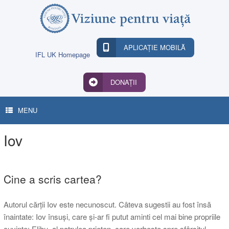
Skip
to
content
APLICAȚIE MOBILĂ
IFL UK Homepage
DONAȚII
MENU
Iov
Cine a scris cartea?
Autorul cărții Iov este necunoscut. Câteva sugestii au fost însă
înaintate: Iov însuși, care și-ar fi putut aminti cel mai bine propriile
cuvinte; Elihu, al patrulea prieten, care vorbește spre sfârșitul