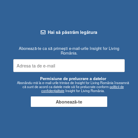
Hai să păstrăm legătura
Abonează-te ca să primești e-mail-urile Insight for Living
România.
Permisiune de prelucrare a datelor
Abonându-mă la e-mail-urile trimise de Insight for Living România înseamnă
că sunt de acord ca datele mele să fie prelucrate conform
politicii de
confidențialitate
Insight for Living România.