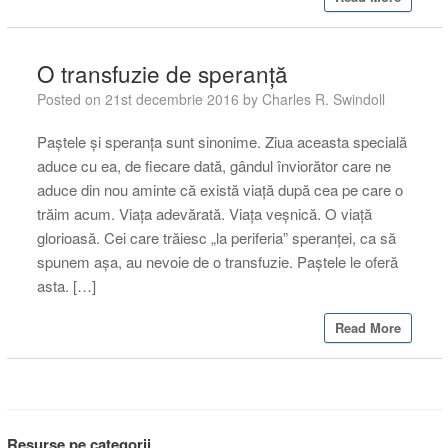
O transfuzie de speranță
Posted on
21st decembrie 2016
by
Charles R. Swindoll
Paștele și speranța sunt sinonime. Ziua aceasta specială
aduce cu ea, de fiecare dată, gândul înviorător care ne
aduce din nou aminte că există viață după cea pe care o
trăim acum. Viața adevărată. Viața veșnică. O viață
glorioasă. Cei care trăiesc „la periferia” speranței, ca să
spunem așa, au nevoie de o transfuzie. Paștele le oferă
asta. […]
Read More
Resurse pe categorii