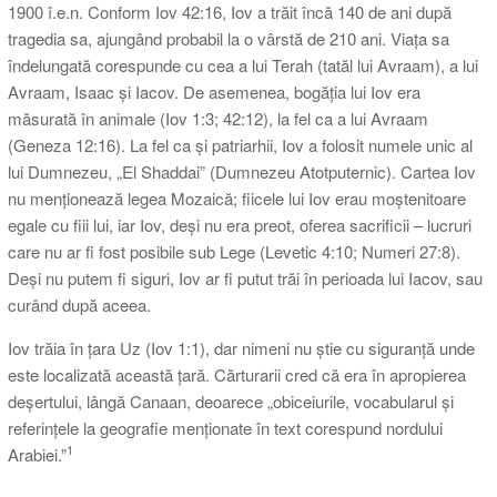
1900 î.e.n. Conform Iov 42:16, Iov a trăit încă 140 de ani după
tragedia sa, ajungând probabil la o vârstă de 210 ani. Viața sa
îndelungată corespunde cu cea a lui Terah (tatăl lui Avraam), a lui
Avraam, Isaac și Iacov. De asemenea, bogăția lui Iov era
măsurată în animale (Iov 1:3; 42:12), la fel ca a lui Avraam
(Geneza 12:16). La fel ca și patriarhii, Iov a folosit numele unic al
lui Dumnezeu, „El Shaddai” (Dumnezeu Atotputernic). Cartea Iov
nu menționează legea Mozaică; fiicele lui Iov erau moștenitoare
egale cu fiii lui, iar Iov, deși nu era preot, oferea sacrificii – lucruri
care nu ar fi fost posibile sub Lege (Levetic 4:10; Numeri 27:8).
Deși nu putem fi siguri, Iov ar fi putut trăi în perioada lui Iacov, sau
curând după aceea.
Iov trăia în țara Uz (Iov 1:1), dar nimeni nu știe cu siguranță unde
este localizată această țară. Cărturarii cred că era în apropierea
deșertului, lângă Canaan, deoarece „obiceiurile, vocabularul și
referințele la geografie menționate în text corespund nordului
1
Arabiei.”