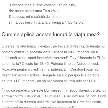
„Urechea mea auzise vorbindu-se de Tine,
dar acum ochiul meu Te-a văzut.
De aceea, mi-e scârbă de mine
și mă pocăiesc în țărână și cenușă.” (Iov 42:5-6)
Cum se aplică aceste lucruri la viața mea?
Durerea ne afectează, inevitabil, pe fiecare dintre noi. Suferința nu
poate fi evitată în această viață. Relația ta cu Dumnezeu va fi
suficientă atunci când încercările vor veni? Te vei încrede în El, în
suferința ta? Citește Iov 38-42. Petrece timp cu Atotputernicul.
Roagă-te pentru o credință mai puternică în Creatorul puternic
descris în acele capitole. Roagă-te să ai o perspectivă corectă
asupra lui Dumnezeu, ca să poți vedea situația prin ochii Lui.
În loc să întrebe unde este Dumnezeu în mijlocul durerii, cartea Iov
afirmă controlul deplin al lui Dumnezeu și ne întreabă pe noi: „Unde
suntem noi în durerea noastră? Ne încredem în Creatorul nostru,
chiar dacă nu putem înțelege circumstanțele?”