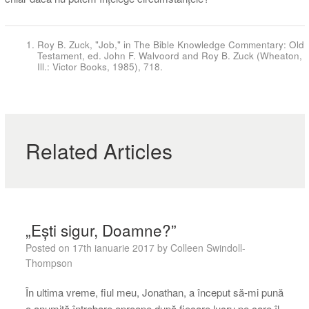
Roy B. Zuck, "Job," in The Bible Knowledge Commentary: Old
Testament, ed. John F. Walvoord and Roy B. Zuck (Wheaton,
Ill.: Victor Books, 1985), 718.
Related Articles
„Ești sigur, Doamne?”
Posted on
17th ianuarie 2017
by
Colleen Swindoll-
Thompson
În ultima vreme, fiul meu, Jonathan, a început să-mi pună
o anumită întrebare aproape după fiecare lucru pe care îl