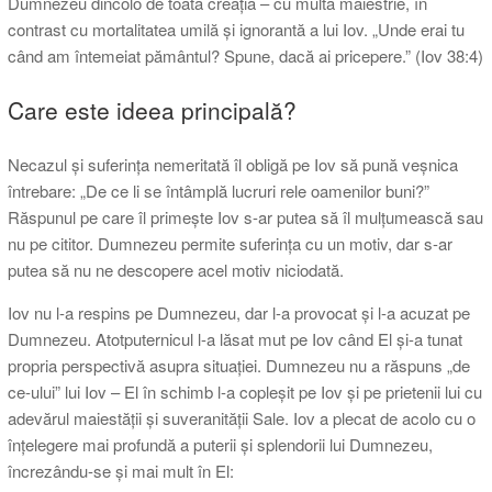
Dumnezeu dincolo de toată creația – cu multă măiestrie, în
contrast cu mortalitatea umilă și ignorantă a lui Iov. „Unde erai tu
când am întemeiat pământul? Spune, dacă ai pricepere.” (Iov 38:4)
Care este ideea principală?
Necazul și suferința nemeritată îl obligă pe Iov să pună veșnica
întrebare: „De ce li se întâmplă lucruri rele oamenilor buni?”
Răspunul pe care îl primește Iov s-ar putea să îl mulțumească sau
nu pe cititor. Dumnezeu permite suferința cu un motiv, dar s-ar
putea să nu ne descopere acel motiv niciodată.
Iov nu l-a respins pe Dumnezeu, dar l-a provocat și l-a acuzat pe
Dumnezeu. Atotputernicul l-a lăsat mut pe Iov când El și-a tunat
propria perspectivă asupra situației. Dumnezeu nu a răspuns „de
ce-ului” lui Iov – El în schimb l-a copleșit pe Iov și pe prietenii lui cu
adevărul maiestății și suveranității Sale. Iov a plecat de acolo cu o
înțelegere mai profundă a puterii și splendorii lui Dumnezeu,
încrezându-se și mai mult în El: