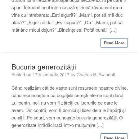
spun. Întreabă ce îl interesează și după răspunsul meu
vine cu întrebarea: „Ești sigură?” „Mami, pot să mă duc
afară?” „Sigur că da.” „Ești sigură?” „Da.” „Mami, pot să
mănânc micul dejun?” „Bineînțeles! Poftă bună!” […]
Read More
Bucuria generozității
Posted on
17th ianuarie 2017
by
Charles R. Swindoll
Când realizăm cât de vaste sunt resursele noastre divine,
când recunoaștem că bogățiile cerești eterne sunt darul
Lui pentru noi, nu vom fi zârciți cu lucrurile pe care le
avem. Din contră, vom fi dornici și liberi de a le împărți și
cu alții. Pe scurt, vom cunoaște bucuria generozității. O
generozitate înrădăcinată într-o mulțumire […]
Read More