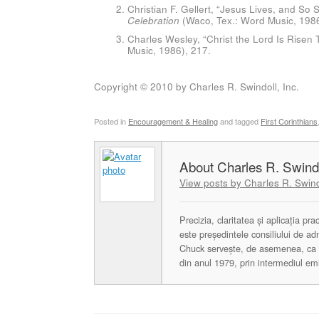
Christian F. Gellert, “Jesus Lives, and So Sh
Celebration
(Waco, Tex.: Word Music, 1986
Charles Wesley, “Christ the Lord Is Risen 
Music, 1986), 217.
Copyright © 2010 by Charles R. Swindoll, Inc.
Posted in
Encouragement & Healing
and tagged
First Corinthians
Charles R. Swind
View posts by Charles R. Swind
Precizia, claritatea și aplicația pr
este președintele consiliului de ad
Chuck servește, de asemenea, ca p
din anul 1979, prin intermediul emisi