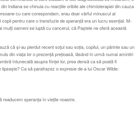
 din Indiana se chinuia cu reacțiile oribile ale chimioterapiei din cauza
te persoane cu care corespondam, erau doar vârful minuscul al
i copii pentru care o transfuzie de
speranță
era un lucru esențial. M-
mai mulți oameni se luptă cu cancerul, că Paștele ne oferă această
auză că și-au pierdut recent soțul sau soția, copilul, un părinte sau un
muls din viața lor o prezență prețioasă, lăsând în urmă numai amintiri
 umbră întunecată asupra ființei lor, prea densă ca să poată fi
 lipsește? Ca să parafrazez o expresie de-a lui Oscar Wilde:
 readucem speranța în viețile noastre.