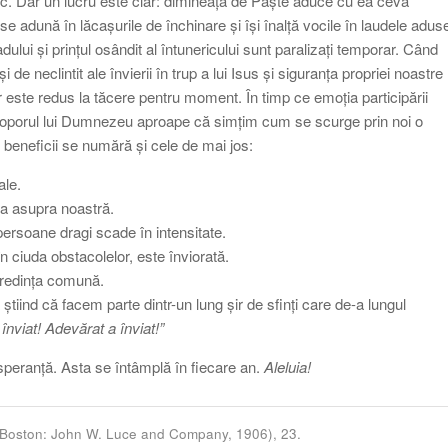
erc. Dar un lucru este clar: dimineața de Paște aduce cu ea ceva
 se adună în lăcașurile de închinare și își înalță vocile în laudele adus
ului și prințul osândit al întunericului sunt paralizați temporar. Când
i de neclintit ale învierii în trup a lui Isus și siguranța propriei noastre
lor este redus la tăcere pentru moment. În timp ce emoția participării
n poporul lui Dumnezeu aproape că simțim cum se scurge prin noi o
e beneficii se numără și cele de mai jos:
ale.
ea asupra noastră.
persoane dragi scade în intensitate.
 ciuda obstacolelor, este înviorată.
credința comună.
ă știind că facem parte dintr-un lung șir de sfinți care de-a lungul
 înviat! Adevărat a înviat!”
speranță. Asta se întâmplă în fiecare an.
Aleluia!
Boston: John W. Luce and Company, 1906), 23.