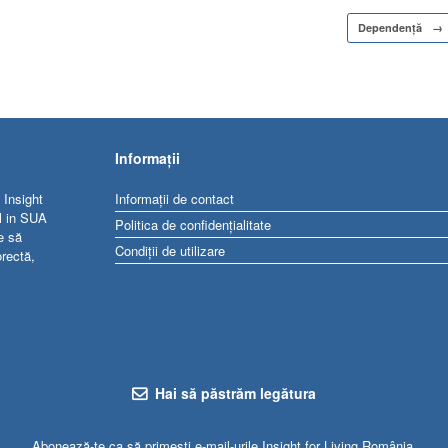
Dependență
→
Informații
 Insight
Informații de contact
al in SUA
Politica de confidențialitate
e să
Condiții de utilizare
orectă,
Hai să păstrăm legătura
Abonează-te ca să primești e-mail-urile Insight for Living România.