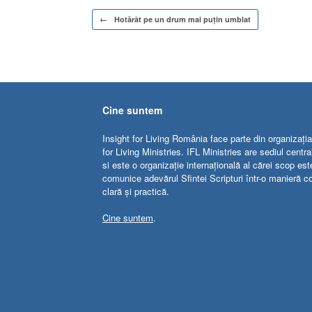
Post navigation
←
Hotărât pe un drum mai puțin umblat
Cine suntem
Insight for Living România face parte din organizația
for Living Ministries. IFL Ministries are sediul centr
si este o organizație internațională al cărei scop est
comunice adevărul Sfintei Scripturi într-o manieră c
clară și practică.
Cine suntem
.