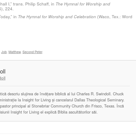
all I,” trans. Philip Schaff, in
The Hymnal for Worship and
), 224.
Today,” in
The Hymnal for Worship and Celebration
(Waco, Tex.: Word
,
Job
,
Matthew
,
Second Peter
.
oll
oll
actică descriu slujirea de învățare biblică al lui Charles R. Swindoll. Chuck
ministrație la Insight for Living și cancelarul Dallas Theological Seminary.
astor principal al Stonebriar Community Church din Frisco, Texas. Încă
unii Insight for Living el explică Biblia ascultătorilor săi.