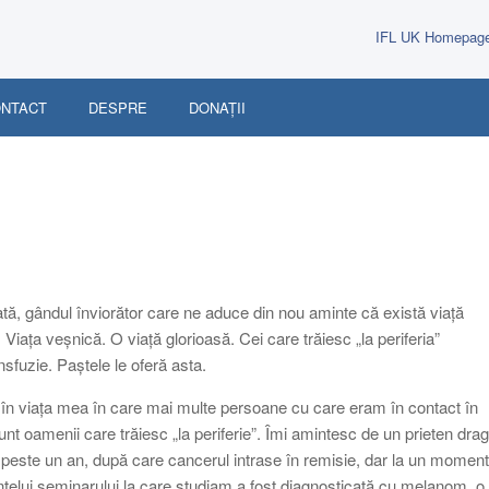
IFL UK Homepag
NTACT
DESPRE
DONAȚII
tă, gândul înviorător care ne aduce din nou aminte că există viață
iața veșnică. O viață glorioasă. Cei care trăiesc „la periferia”
sfuzie. Paștele le oferă asta.
în viața mea în care mai multe persoane cu care eram în contact în
t oamenii care trăiesc „la periferie”. Îmi amintesc de un prieten drag
peste un an, după care cancerul intrase în remisie, dar la un moment
dintelui seminarului la care studiam a fost diagnosticată cu melanom, o