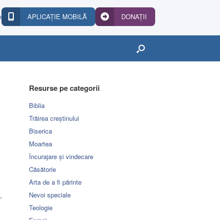
e
APLICAȚIE MOBILĂ
DONAȚII
Resurse pe categorii
Biblia
Trăirea creștinului
Biserica
Moartea
Încurajare și vindecare
Căsătorie
Arta de a fi părinte
,
Nevoi speciale
Teologie