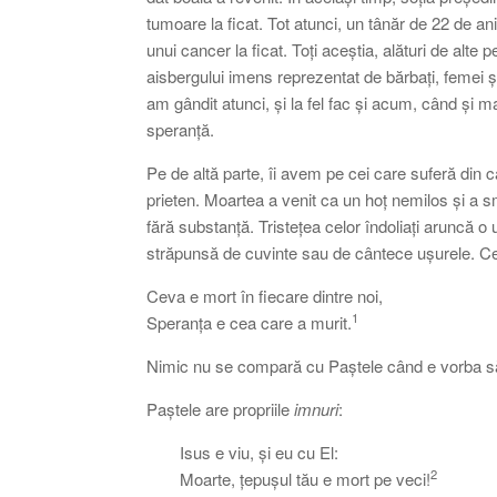
tumoare la ficat. Tot atunci, un tânăr de 22 de ani
unui cancer la ficat. Toți aceștia, alături de al
aisbergului imens reprezentat de bărbați, femei ș
am gândit atunci, și la fel fac și acum, când și 
speranță.
Pe de altă parte, îi avem pe cei care suferă din c
prieten. Moartea a venit ca un hoț nemilos și a s
fără substanță. Tristețea celor îndoliați aruncă o
străpunsă de cuvinte sau de cântece ușurele. Ce
Ceva e mort în fiecare dintre noi,
1
Speranța e cea care a murit.
Nimic nu se compară cu Paștele când e vorba să
Paștele are propriile
imnuri
:
Isus e viu, și eu cu El:
2
Moarte, țepușul tău e mort pe veci!