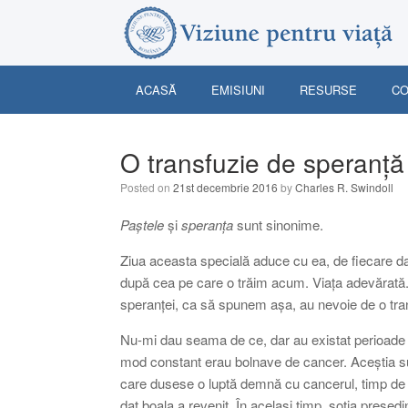
Skip
to
content
ACASĂ
EMISIUNI
RESURSE
CO
O transfuzie de speranță
Posted on
21st decembrie 2016
by
Charles R. Swindoll
Paștele
și
speranța
sunt sinonime.
Ziua aceasta specială aduce cu ea, de fiecare da
după cea pe care o trăim acum. Viața adevărată. V
speranței, ca să spunem așa, au nevoie de o tran
Nu-mi dau seama de ce, dar au existat perioade 
mod constant erau bolnave de cancer. Aceștia sun
care dusese o luptă demnă cu cancerul, timp de 
dat boala a revenit. În același timp, soția preșe