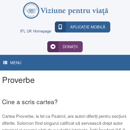
Skip
to
content
APLICAȚIE MOBILĂ
IFL UK Homepage
DONAȚII
MENU
Proverbe
Cine a scris cartea?
Cartea Proverbe, la fel ca Psalmii, are autori diferiți pentru secțiuni
diferite. Solomon fiind singurul calificat să servească drept autor
principal al acestei cărți de cuvântări înțelepte. Întâi Împărați 3:5-9