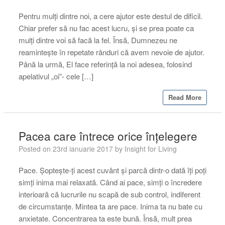
Pentru mulți dintre noi, a cere ajutor este destul de dificil.
Chiar prefer să nu fac acest lucru, și se prea poate ca
mulți dintre voi să facă la fel. Însă, Dumnezeu ne
reamintește în repetate rânduri că avem nevoie de ajutor.
Până la urmă, El face referință la noi adesea, folosind
apelativul „oi”- cele […]
Read More
Pacea care întrece orice înțelegere
Posted on
23rd ianuarie 2017
by
Insight for Living
Pace. Șoptește-ți acest cuvânt și parcă dintr-o dată îți poți
simți inima mai relaxată. Când ai pace, simți o încredere
interioară că lucrurile nu scapă de sub control, indiferent
de circumstanțe. Mintea ta are pace. Inima ta nu bate cu
anxietate. Concentrarea ta este bună. Însă, mult prea