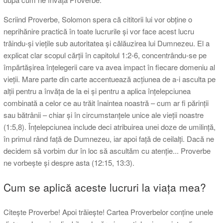
Scriind Proverbe, Solomon spera că cititorii lui vor obține o
neprihănire practică în toate lucrurile și vor face acest lucru
trăindu-și viețile sub autoritatea și călăuzirea lui Dumnezeu. El a
explicat clar scopul cărții în capitolul 1:2-6, concentrându-se pe
împărtășirea înțelegerii care va avea impact în fiecare domeniu al
vieții. Mare parte din carte accentuează acțiunea de a-i asculta pe
alții pentru a învăța de la ei și pentru a aplica înțelepciunea
combinată a celor ce au trăit înaintea noastră – cum ar fi părinții
sau bătrânii – chiar și în circumstanțele unice ale vieții noastre
(1:5,8). Înțelepciunea include deci atribuirea unei doze de umilință,
în primul rând față de Dumnezeu, iar apoi față de ceilalți. Dacă ne
decidem să vorbim dur în loc să ascultăm cu atenție... Proverbe
ne vorbește și despre asta (12:15, 13:3).
Cum se aplică aceste lucruri la viața mea?
Citește Proverbe! Apoi trăiește! Cartea Proverbelor conține unele