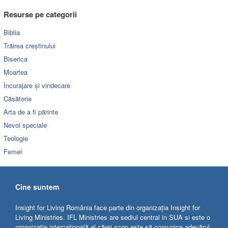
Resurse pe categorii
Biblia
Trăirea creștinului
Biserica
Moartea
Încurajare și vindecare
Căsătorie
Arta de a fi părinte
Nevoi speciale
Teologie
Femei
Cine suntem
Insight for Living România face parte din organizația Insight for
Living Ministries. IFL Ministries are sediul central in SUA si este o
organizație internațională al cărei scop este să comunice adevărul