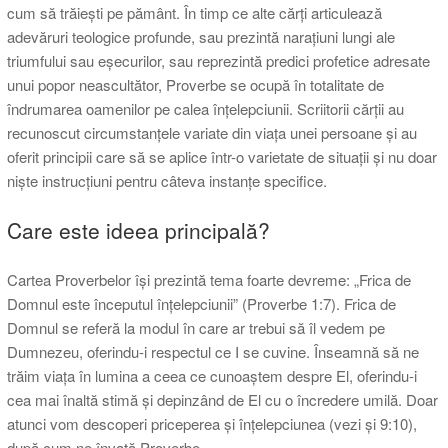
cum să trăiești pe pământ. În timp ce alte cărți articulează
adevăruri teologice profunde, sau prezintă narațiuni lungi ale
triumfului sau eșecurilor, sau reprezintă predici profetice adresate
unui popor neascultător, Proverbe se ocupă în totalitate de
îndrumarea oamenilor pe calea înțelepciunii. Scriitorii cărții au
recunoscut circumstanțele variate din viața unei persoane și au
oferit principii care să se aplice într-o varietate de situații și nu doar
niște instrucțiuni pentru câteva instanțe specifice.
Care este ideea principală?
Cartea Proverbelor își prezintă tema foarte devreme: „Frica de
Domnul este începutul înțelepciunii” (Proverbe 1:7). Frica de
Domnul se referă la modul în care ar trebui să îl vedem pe
Dumnezeu, oferindu-i respectul ce I se cuvine. Înseamnă să ne
trăim viața în lumina a ceea ce cunoaștem despre El, oferindu-i
cea mai înaltă stimă și depinzând de El cu o încredere umilă. Doar
atunci vom descoperi priceperea și înțelepciunea (vezi și 9:10),
după cum ne învață Proverbe.