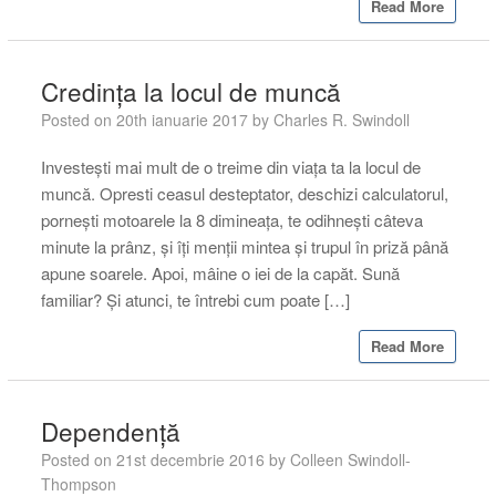
Read More
Credința la locul de muncă
Posted on
20th ianuarie 2017
by
Charles R. Swindoll
Investești mai mult de o treime din viața ta la locul de
muncă. Opresti ceasul desteptator, deschizi calculatorul,
pornești motoarele la 8 dimineața, te odihnești câteva
minute la prânz, și îți menții mintea și trupul în priză până
apune soarele. Apoi, mâine o iei de la capăt. Sună
familiar? Și atunci, te întrebi cum poate […]
Read More
Dependență
Posted on
21st decembrie 2016
by
Colleen Swindoll-
Thompson