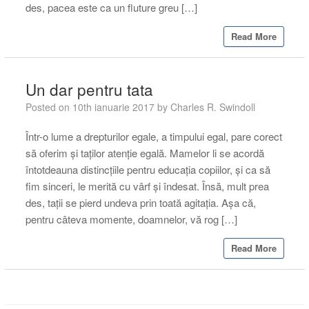
des, pacea este ca un fluture greu […]
Read More
Un dar pentru tata
Posted on
10th ianuarie 2017
by
Charles R. Swindoll
Într-o lume a drepturilor egale, a timpului egal, pare corect
să oferim și taților atenție egală. Mamelor li se acordă
întotdeauna distincțiile pentru educația copiilor, și ca să
fim sinceri, le merită cu vârf și îndesat. Însă, mult prea
des, tații se pierd undeva prin toată agitația. Așa că,
pentru câteva momente, doamnelor, vă rog […]
Read More