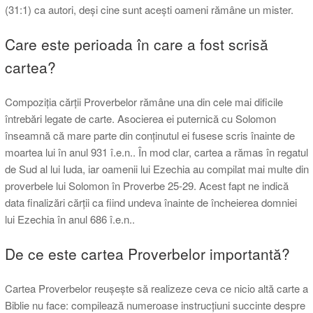
(31:1) ca autori, deși cine sunt acești oameni rămâne un mister.
Care este perioada în care a fost scrisă
cartea?
Compoziția cărții Proverbelor rămâne una din cele mai dificile
întrebări legate de carte. Asocierea ei puternică cu Solomon
înseamnă că mare parte din conținutul ei fusese scris înainte de
moartea lui în anul 931 î.e.n.. În mod clar, cartea a rămas în regatul
de Sud al lui Iuda, iar oamenii lui Ezechia au compilat mai multe din
proverbele lui Solomon în Proverbe 25-29. Acest fapt ne indică
data finalizări cărții ca fiind undeva înainte de încheierea domniei
lui Ezechia în anul 686 î.e.n..
De ce este cartea Proverbelor importantă?
Cartea Proverbelor reușește să realizeze ceva ce nicio altă carte a
Biblie nu face: compilează numeroase instrucțiuni succinte despre