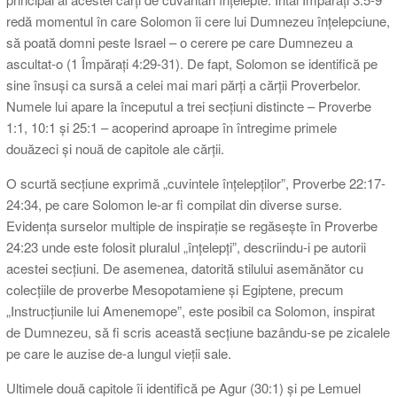
redă momentul în care Solomon îi cere lui Dumnezeu înțelepciune,
să poată domni peste Israel – o cerere pe care Dumnezeu a
ascultat-o (1 Împărați 4:29-31). De fapt, Solomon se identifică pe
sine însuși ca sursă a celei mai mari părți a cărții Proverbelor.
Numele lui apare la începutul a trei secțiuni distincte – Proverbe
1:1, 10:1 și 25:1 – acoperind aproape în întregime primele
douăzeci și nouă de capitole ale cărții.
O scurtă secțiune exprimă „cuvintele înțelepților”, Proverbe 22:17-
24:34, pe care Solomon le-ar fi compilat din diverse surse.
Evidența surselor multiple de inspirație se regăsește în Proverbe
24:23 unde este folosit pluralul „înțelepți”, descriindu-i pe autorii
acestei secțiuni. De asemenea, datorită stilului asemănător cu
colecțiile de proverbe Mesopotamiene și Egiptene, precum
„Instrucțiunile lui Amenemope”, este posibil ca Solomon, inspirat
de Dumnezeu, să fi scris această secțiune bazându-se pe zicalele
pe care le auzise de-a lungul vieții sale.
Ultimele două capitole îi identifică pe Agur (30:1) și pe Lemuel