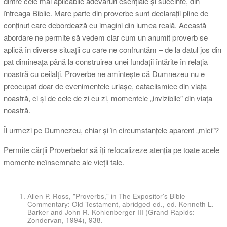
dintre cele mai aplicabile adevăruri esențiale și succinte, din
întreaga Biblie. Mare parte din proverbe sunt declarații pline de
conținut care debordează cu imagini din lumea reală. Această
abordare ne permite să vedem clar cum un anumit proverb se
aplică în diverse situații cu care ne confruntăm – de la datul jos din
pat dimineața până la construirea unei fundații întărite în relația
noastră cu ceilalți. Proverbe ne amintește că Dumnezeu nu e
preocupat doar de evenimentele uriașe, cataclismice din viața
noastră, ci și de cele de zi cu zi, momentele „invizibile” din viața
noastră.
Îl urmezi pe Dumnezeu, chiar și în circumstanțele aparent „mici”?
Permite cărții Proverbelor să îți refocalizeze atenția pe toate acele
momente neînsemnate ale vieții tale.
Allen P. Ross, "Proverbs," in The Expositor's Bible
Commentary: Old Testament, abridged ed., ed. Kenneth L.
Barker and John R. Kohlenberger III (Grand Rapids:
Zondervan, 1994), 938.