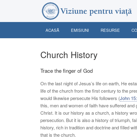
Skip
to
content
ACASĂ
EMISIUNI
RESURSE
CO
Church History
Trace the finger of God
On the last night of Jesus’s life on earth, He est
life of the church from the first century to the 
would likewise persecute His followers (
John 15
this, men and women of faith have suffered and g
Christ. It is our history as a church, a history wr
persecution. But it is also a history of triumph, 
history, rich in tradition and doctrine and filled
that is the church.