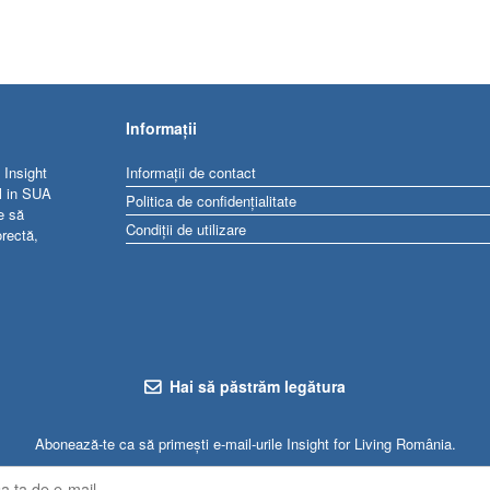
Informații
 Insight
Informații de contact
al in SUA
Politica de confidențialitate
e să
Condiții de utilizare
orectă,
Hai să păstrăm legătura
Abonează-te ca să primești e-mail-urile Insight for Living România.