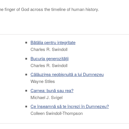
the finger of God across the timeline of human history.
Bătălia pentru integritate
Charles R. Swindoll
Bucuria generozității
Charles R. Swindoll
Călăuzirea neobișnuită a lui Dumnezeu
Wayne Stiles
Carnea: bună sau rea?
Michael J. Svigel
Ce înseamnă să te încrezi în Dumnezeu?
Colleen Swindoll-Thompson