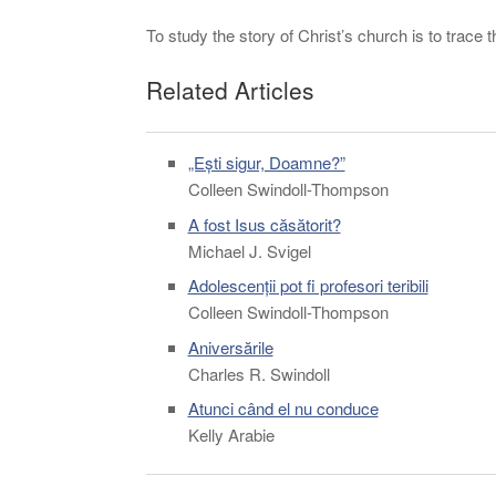
To study the story of Christ’s church is to trace 
Related Articles
„Ești sigur, Doamne?”
Colleen Swindoll-Thompson
A fost Isus căsătorit?
Michael J. Svigel
Adolescenții pot fi profesori teribili
Colleen Swindoll-Thompson
Aniversările
Charles R. Swindoll
Atunci când el nu conduce
Kelly Arabie