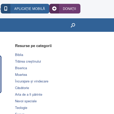
e
APLICAȚIE MOBILĂ
DONAȚII
Resurse pe categorii
Biblia
Trăirea creștinului
Biserica
Moartea
Încurajare și vindecare
Căsătorie
Arta de a fi părinte
Nevoi speciale
Teologie