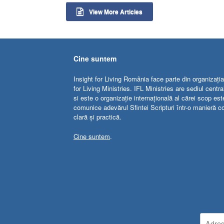
View More Articles
Cine suntem
Insight for Living România face parte din organizația
for Living Ministries. IFL Ministries are sediul centr
si este o organizație internațională al cărei scop est
comunice adevărul Sfintei Scripturi într-o manieră c
clară și practică.
Cine suntem
.