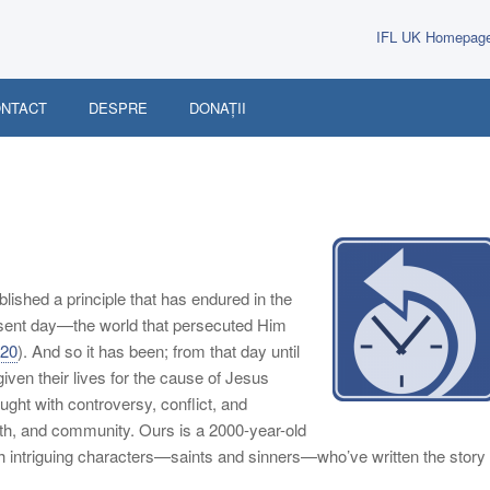
IFL UK Homepag
NTACT
DESPRE
DONAȚII
ablished a principle that has endured in the
present day—the world that persecuted Him
:20
). And so it has been; from that day until
iven their lives for the cause of Jesus
ought with controversy, conflict, and
faith, and community. Ours is a 2000-year-old
 with intriguing characters—saints and sinners—who’ve written the story