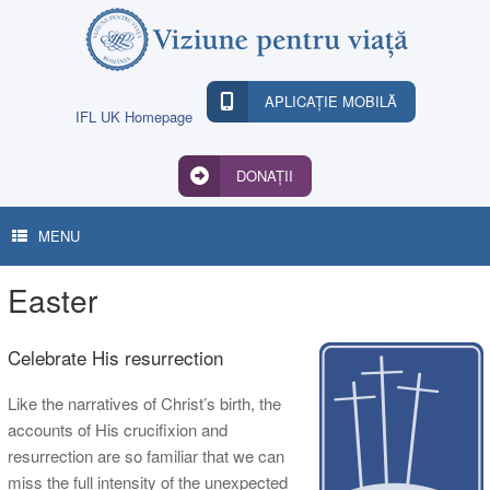
Skip
to
content
APLICAȚIE MOBILĂ
IFL UK Homepage
DONAȚII
MENU
Easter
Celebrate His resurrection
Like the narratives of Christ’s birth, the
accounts of His crucifixion and
resurrection are so familiar that we can
miss the full intensity of the unexpected