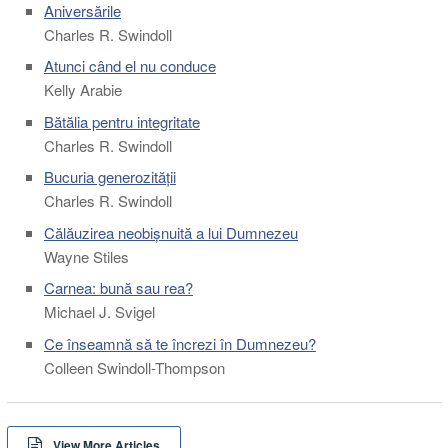
Aniversările
Charles R. Swindoll
Atunci când el nu conduce
Kelly Arabie
Bătălia pentru integritate
Charles R. Swindoll
Bucuria generozității
Charles R. Swindoll
Călăuzirea neobișnuită a lui Dumnezeu
Wayne Stiles
Carnea: bună sau rea?
Michael J. Svigel
Ce înseamnă să te încrezi în Dumnezeu?
Colleen Swindoll-Thompson
View More Articles