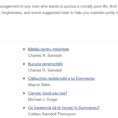
ouragement to any man who wants to pursue a morally pure life. And
e, forgiveness, and some suggested tools to help you maintain purity i
Bătălia pentru integritate
Charles R. Swindoll
Bucuria generozității
Charles R. Swindoll
Călăuzirea neobișnuită a lui Dumnezeu
Wayne Stiles
Carnea: bună sau rea?
Michael J. Svigel
Ce înseamnă să te încrezi în Dumnezeu?
Colleen Swindoll-Thompson