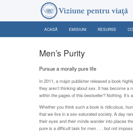
Skip
to
content
ACASĂ
EMISIUNI
RESURSE
CO
Men’s Purity
Pursue a morally pure life
In 2011, a major publisher released a book highli
they aren’t thinking about sex. It has become a n
within the pages of this bestseller? Nothing. It’s
Whether you think such a book is ridiculous, hum
that we live in a sex-saturated society. A day r
their eyes and their minds wander into places th
pure is a difficult task for men . . . but not imposs