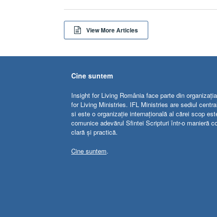
View More Articles
Cine suntem
Insight for Living România face parte din organizația
for Living Ministries. IFL Ministries are sediul centr
si este o organizație internațională al cărei scop est
comunice adevărul Sfintei Scripturi într-o manieră c
clară și practică.
Cine suntem
.