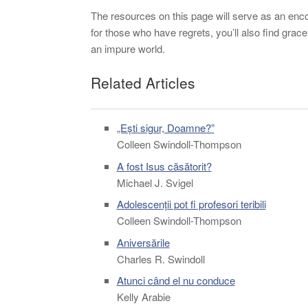
The resources on this page will serve as an enc
for those who have regrets, you’ll also find grac
an impure world.
Related Articles
„Ești sigur, Doamne?”
Colleen Swindoll-Thompson
A fost Isus căsătorit?
Michael J. Svigel
Adolescenții pot fi profesori teribili
Colleen Swindoll-Thompson
Aniversările
Charles R. Swindoll
Atunci când el nu conduce
Kelly Arabie