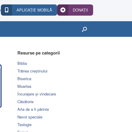
e
APLICAȚIE MOBILĂ
DONAȚII
Resurse pe categorii
Biblia
Trăirea creștinului
Biserica
Moartea
Încurajare și vindecare
Căsătorie
Arta de a fi părinte
Nevoi speciale
Teologie