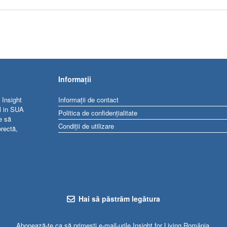
Informații
 Insight
Informații de contact
al in SUA
Politica de confidențialitate
e să
Condiții de utilizare
orectă,
Hai să păstrăm legătura
Abonează-te ca să primești e-mail-urile Insight for Living România.