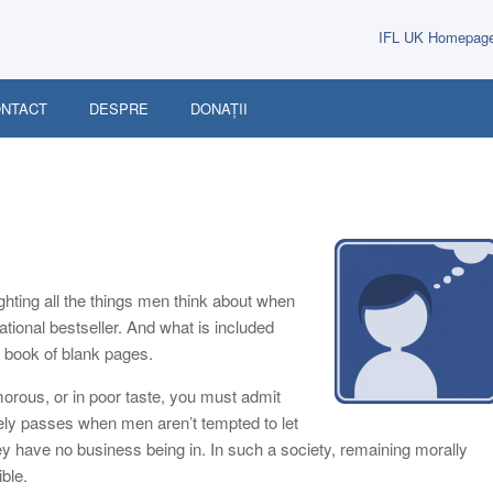
IFL UK Homepag
NTACT
DESPRE
DONAȚII
ghting all the things men think about when
ational bestseller. And what is included
 a book of blank pages.
orous, or in poor taste, you must admit
arely passes when men aren’t tempted to let
ey have no business being in. In such a society, remaining morally
ible.