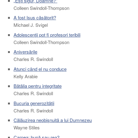
„Ești sigur, Doamne?”
Colleen Swindoll-Thompson
A fost Isus căsătorit?
Michael J. Svigel
Adolescenții pot fi profesori teribili
Colleen Swindoll-Thompson
Aniversările
Charles R. Swindoll
Atunci când el nu conduce
Kelly Arabie
Bătălia pentru integritate
Charles R. Swindoll
Bucuria generozității
Charles R. Swindoll
Călăuzirea neobișnuită a lui Dumnezeu
Wayne Stiles
Carnea: bună sau rea?