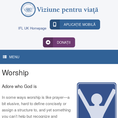
Skip
to
content
APLICAȚIE MOBILĂ
IFL UK Homepage
DONAȚII
MENU
Worship
Adore who God is
In some ways worship is like prayer—a
bit elusive, hard to define concisely or
assign a structure to, and yet something
you can’t help but recognize and